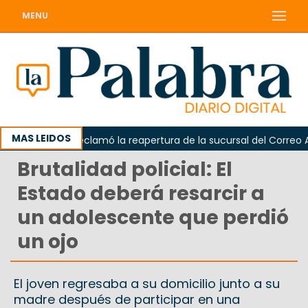
MENU
MAS LEIDOS
Odarda reclamó la reapertura de la sucursal del Correo Arge
Brutalidad policial: El
Estado deberá resarcir a
un adolescente que perdió
un ojo
El joven regresaba a su domicilio junto a su
madre después de participar en una