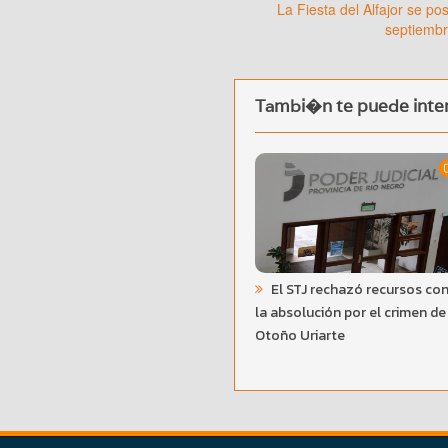
La Fiesta del Alfajor se po
septiemb
Tambi�n te puede inter
El STJ rechazó recursos con
la absolución por el crimen de
Otoño Uriarte