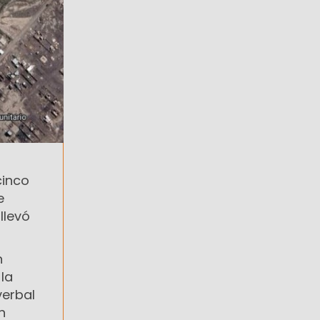
cinco
e
llevó
n
 la
verbal
n