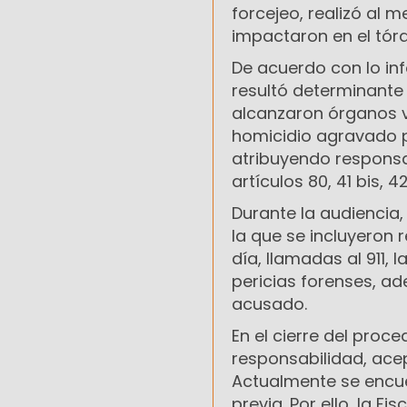
forcejeo, realizó al 
impactaron en el tóra
De acuerdo con lo inf
resultó determinante 
alcanzaron órganos vi
homicidio agravado p
atribuyendo responsa
artículos 80, 41 bis, 
Durante la audiencia, 
la que se incluyeron 
día, llamadas al 911,
pericias forenses, ad
acusado.
En el cierre del proc
responsabilidad, acep
Actualmente se encue
previa. Por ello, la 