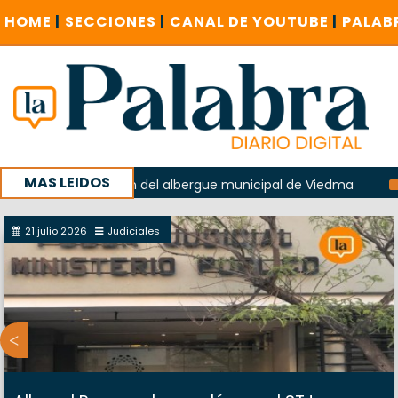
HOME
|
SECCIONES
|
CANAL DE YOUTUBE
|
PALAB
MAS LEIDOS
n la explosión del albergue municipal de Viedma
La Unesc
mpaña con un encuentro provincial en Roca
21 julio 2026
Judiciales