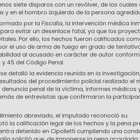
menos siete disparos con un revólver, de los cuales
x y en el hombro izquierdo de la persona agredida
ormado por la Fiscalía, la intervención médica in
para evitar un desenlace fatal, ya que los proyect
tales. Por ello, los hechos fueron calificados com
or el uso de arma de fuego en grado de tentativa
bilidad al acusado en carácter de autor conform
42 y 45 del Código Penal.
se detalló la evidencia reunida en la investigación
resultados del procedimiento policial realizado el
 la denuncia penal de la víctima, informes médicos 
emás de entrevistas que confirmaron la participac
edimiento abreviado, el imputado reconoció su
tó la calificación legal de los hechos y la pena pr
ntra detenido en Cipolletti cumpliendo una cond
Fiscalía solicitó que, de imponerse la pena acordad