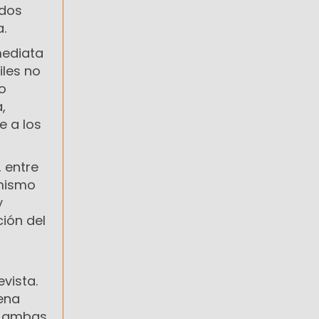
 dos
.
mediata
iles no
o
,
e a los
, entre
 mismo
y
ión del
evista.
ena
a, ambas