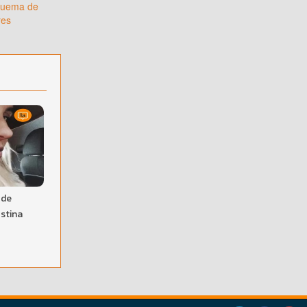
squema de
res
 de
ostina