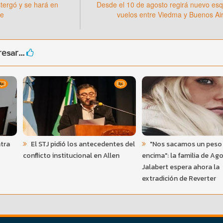
stergó y se hará en
Desde el 10 de agosto regirá nuevo e
re
vuelos entre Viedma y Buenos Ai
esar...
tra
El STJ pidió los antecedentes del
"Nos sacamos un peso
conflicto institucional en Allen
encima": la familia de Ag
Jalabert espera ahora la
extradición de Reverter