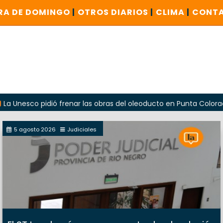
RA DE DOMINGO
|
OTROS DIARIOS
|
CLIMA
|
CONT
o pidió frenar las obras del oleoducto en Punta Colorada
5 agosto 2026
Judiciales