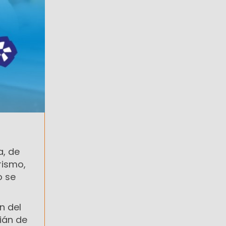
a, de
rismo,
o se
n del
ián de