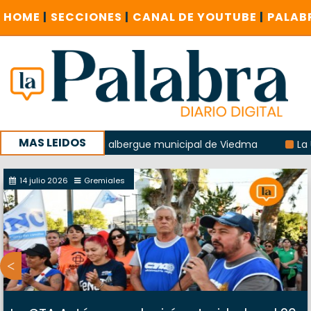
HOME
|
SECCIONES
|
CANAL DE YOUTUBE
|
PALAB
MAS LEIDOS
a explosión del albergue municipal de Viedma
La Unesco p
ña con un encuentro provincial en Roca
14 julio 2026
Gremiales