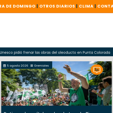
RA DE DOMINGO
|
OTROS DIARIOS
|
CLIMA
|
CONT
idió frenar las obras del oleoducto en Punta Colorada
Od
5 agosto 2026
Gremiales