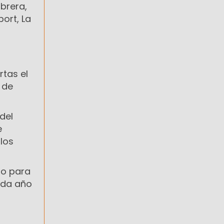
abrera,
ort, La
rtas el
 de
 del
e
los
so para
cada año