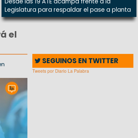
Desde las 19 ATE acampa frente a la
Legislatura para respaldar el pase a planta
á el
SEGUINOS EN TWITTER
en
Tweets por Diario La Palabra