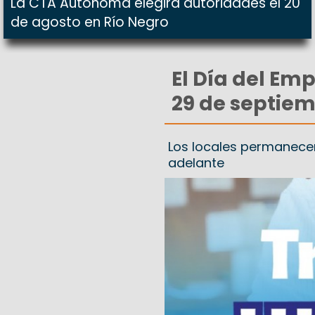
La CTA Autónoma elegirá autoridades el 20
de agosto en Río Negro
El Día del Em
29 de septie
Los locales permanecer
adelante