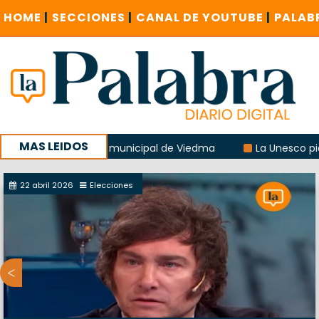
HOME
|
SECCIONES
|
CANAL DE YOUTUBE
|
PALAB
MAS LEIDOS
n del albergue municipal de Viedma
La Unesco pidió frena
encuentro provincial en Roca
22 abril 2026
Elecciones