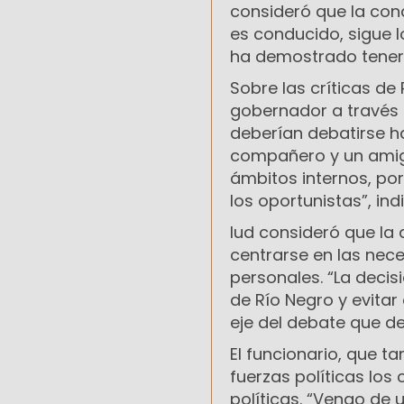
consideró que la con
es conducido, sigue l
ha demostrado tener 
Sobre las críticas de 
gobernador a través d
deberían debatirse h
compañero y un amigo
ámbitos internos, po
los oportunistas”, ind
Iud consideró que la 
centrarse en las nece
personales. “La decis
de Río Negro y evitar
eje del debate que d
El funcionario, que t
fuerzas políticas los
políticas. “Vengo de 