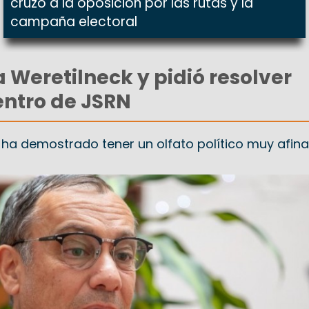
cruzó a la oposición por las rutas y la
campaña electoral
a Weretilneck y pidió resolver
entro de JSRN
e ha demostrado tener un olfato político muy afina