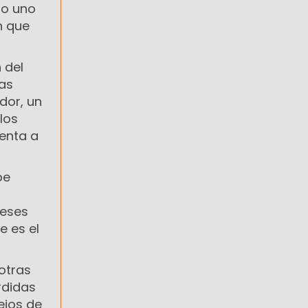
do uno
n que
 del
ias
dor, un
los
enta a
be
reses
e es el
 otras
rdidas
ejos de