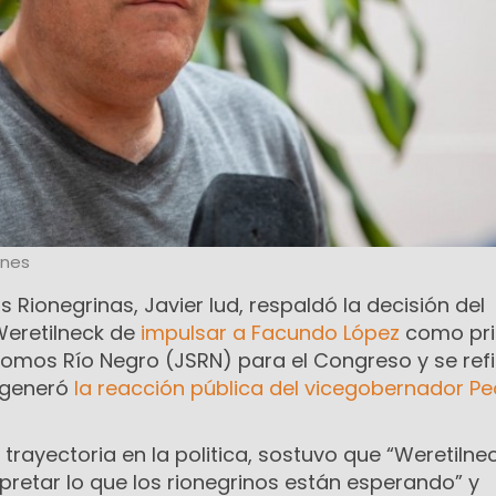
ones
 Rionegrinas, Javier Iud, respaldó la decisión del
Weretilneck de
impulsar a Facundo López
como pri
omos Río Negro (JSRN) para el Congreso y se refir
e generó
la reacción pública del vicegobernador P
 trayectoria en la politica, sostuvo que “Weretilne
pretar lo que los rionegrinos están esperando” y