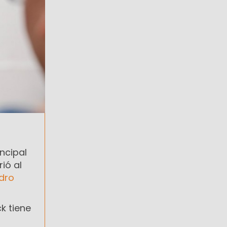
ncipal
ió al
edro
ck tiene