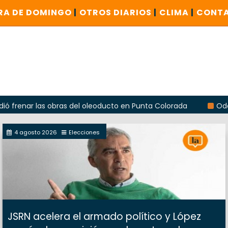
RA DE DOMINGO
|
OTROS DIARIOS
|
CLIMA
|
CONT
r las obras del oleoducto en Punta Colorada
Odarda recla
4 agosto 2026
Elecciones
JSRN acelera el armado político y López