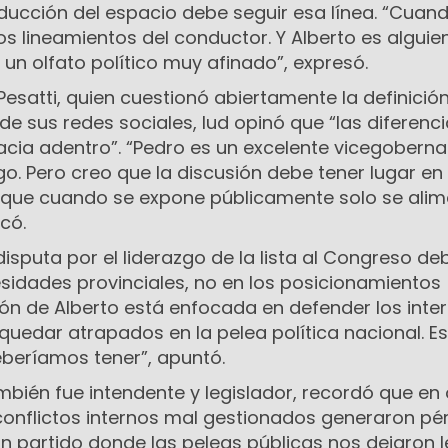
ducción del espacio debe seguir esa línea. “Cuan
os lineamientos del conductor. Y Alberto es alguie
un olfato político muy afinado”, expresó.
Pesatti, quien cuestionó abiertamente la definición
e sus redes sociales, Iud opinó que “las diferenc
acia adentro”. “Pedro es un excelente vicegoberna
. Pero creo que la discusión debe tener lugar en 
rque cuando se expone públicamente solo se alim
icó.
disputa por el liderazgo de la lista al Congreso de
sidades provinciales, no en los posicionamientos
ión de Alberto está enfocada en defender los inte
 quedar atrapados en la pelea política nacional. Es
eberíamos tener”, apuntó.
ambién fue intendente y legislador, recordó que en
 conflictos internos mal gestionados generaron pé
un partido donde las peleas públicas nos dejaron l