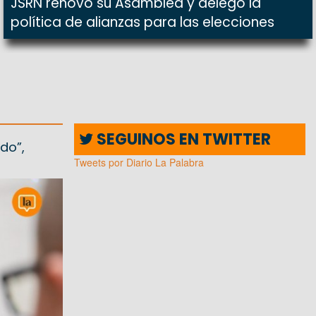
JSRN renovó su Asamblea y delegó la
política de alianzas para las elecciones
SEGUINOS EN TWITTER
do”,
Tweets por Diario La Palabra