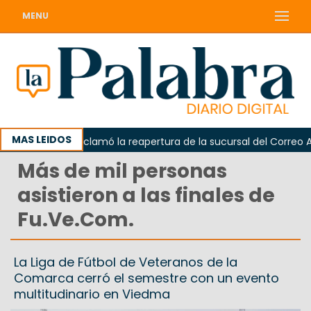
MENU
MAS LEIDOS
Odarda reclamó la reapertura de la sucursal del Correo Argen
Más de mil personas
asistieron a las finales de
Fu.Ve.Com.
La Liga de Fútbol de Veteranos de la
Comarca cerró el semestre con un evento
multitudinario en Viedma