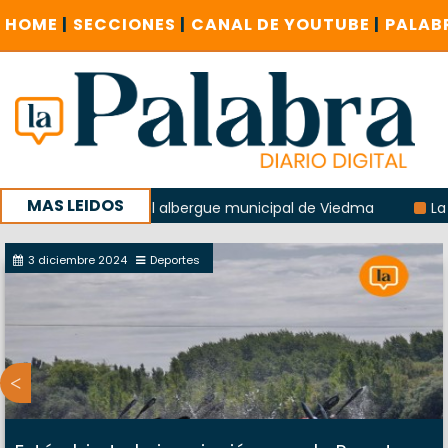
HOME
|
SECCIONES
|
CANAL DE YOUTUBE
|
PALAB
MAS LEIDOS
a explosión del albergue municipal de Viedma
La Unesco p
ña con un encuentro provincial en Roca
3 diciembre 2024
Deportes