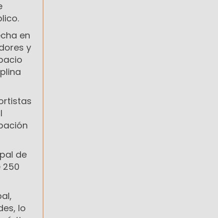
e
lico.
echa en
dores y
pacio
plina
ortistas
l
ipación
ipal de
e 250
al,
des, lo