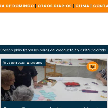
RA DE DOMINGO
|
OTROS DIARIOS
|
CLIMA
|
CONT
idió frenar las obras del oleoducto en Punta Colorada
Od
29 abril 2026
Deportes