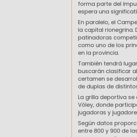
forma parte del impul
espera una significa
En paralelo, el Camp
la capital rionegrina
patinadoras competir
como uno de los princ
en la provincia.
También tendrá lugar 
buscarán clasificar a
certamen se desarroll
de duplas de distintos
La grilla deportiva s
Vóley, donde partici
jugadoras y jugadore
Según datos proporci
entre 800 y 900 de la