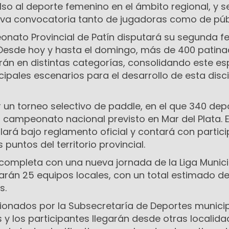
so al deporte femenino en el ámbito regional, y s
tiva convocatoria tanto de jugadoras como de púb
eonato Provincial de Patín disputará su segunda f
. Desde hoy y hasta el domingo, más de 400 patina
án en distintas categorías, consolidando este es
ipales escenarios para el desarrollo de esta disci
un torneo selectivo de paddle, en el que 340 dep
l campeonato nacional previsto en Mar del Plata. E
ará bajo reglamento oficial y contará con partic
 puntos del territorio provincial.
e completa con una nueva jornada de la Liga Munic
parán 25 equipos locales, con un total estimado d
s.
onados por la Subsecretaría de Deportes municip
s y los participantes llegarán desde otras localida