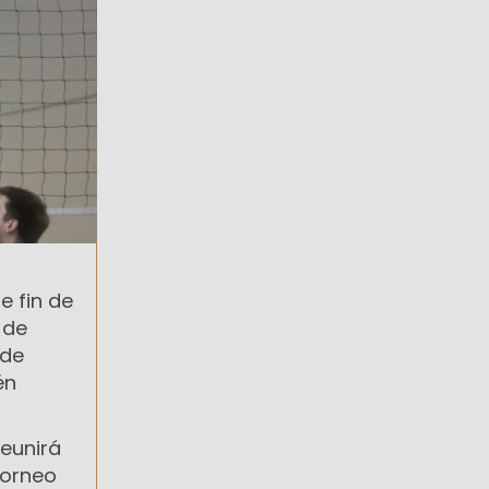
e fin de
 de
 de
én
eunirá
torneo