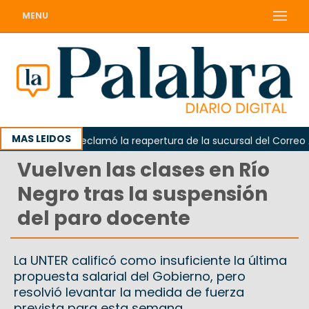
MENU
MAS LEIDOS
Odarda reclamó la reapertura de la sucursal del Correo Arge
Vuelven las clases en Río
Negro tras la suspensión
del paro docente
La UNTER calificó como insuficiente la última
propuesta salarial del Gobierno, pero
resolvió levantar la medida de fuerza
prevista para esta semana