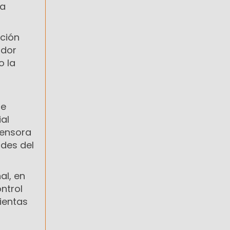
la
pción
ador
o la
de
al
fensora
ades del
al, en
ntrol
ientas