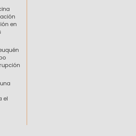
cina
ración
ión en
s
Neuquén
abo
rupción
 una
 el