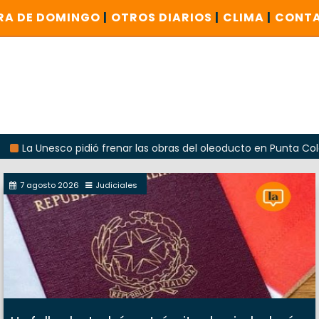
RA DE DOMINGO
|
OTROS DIARIOS
|
CLIMA
|
CONT
esco pidió frenar las obras del oleoducto en Punta Colorada
7 agosto 2026
Judiciales