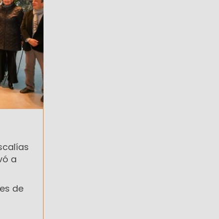
scalías
vó a
tes de