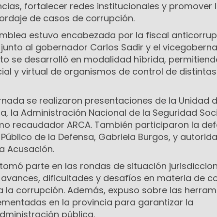
cias, fortalecer redes institucionales y promover 
ordaje de casos de corrupción.
amblea estuvo encabezada por la fiscal anticorru
, junto al gobernador Carlos Sadir y el vicegobern
ento se desarrolló en modalidad híbrida, permitiend
ial y virtual de organismos de control de distintas
ornada se realizaron presentaciones de la Unidad 
a, la Administración Nacional de la Seguridad Soci
smo recaudador ARCA. También participaron la de
o Público de la Defensa, Gabriela Burgos, y autorid
la Acusación.
 tomó parte en las rondas de situación jurisdiccion
 avances, dificultades y desafíos en materia de co
ra la corrupción. Además, expuso sobre las herram
mentadas en la provincia para garantizar la
dministración pública.