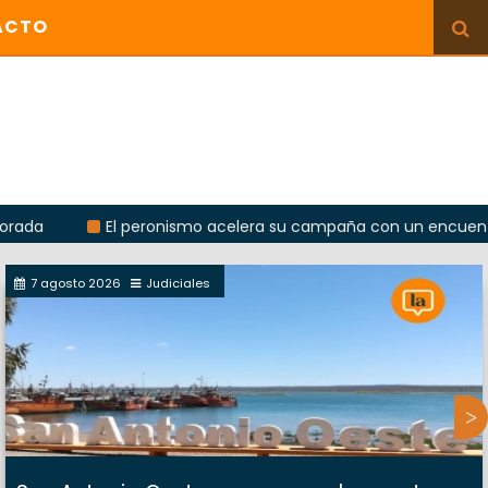
ACTO
El peronismo acelera su campaña con un encuentro provinc
7 agosto 2026
Judiciales