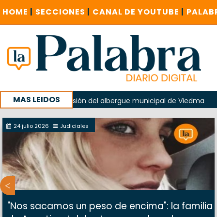
HOME
|
SECCIONES
|
CANAL DE YOUTUBE
|
PALAB
MAS LEIDOS
o en la explosión del albergue municipal de Viedma
La Un
Cuentas investigue contratación de baños de la Feria
24 julio 2026
Judiciales
"Nos sacamos un peso de encima": la familia