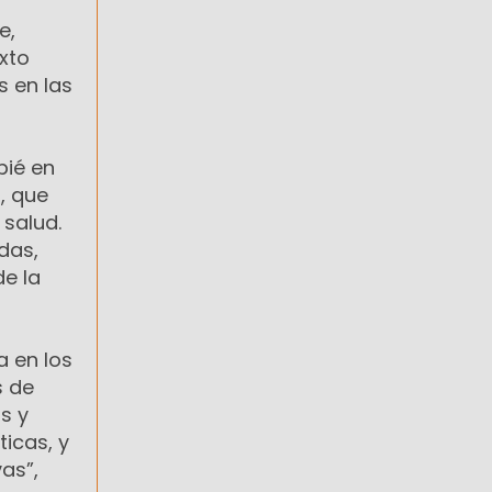
e,
xto
s en las
pié en
, que
 salud.
das,
e la
a en los
s de
s y
ticas, y
as”,