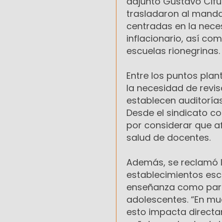
adjunto Gustavo Cifu
trasladaron al manda
centradas en la nece
inflacionario, así com
escuelas rionegrinas.
Entre los puntos plant
la necesidad de revis
establecen auditorías
Desde el sindicato c
por considerar que a
salud de docentes.
Además, se reclamó l
establecimientos esc
enseñanza como para 
adolescentes. “En muc
esto impacta directam