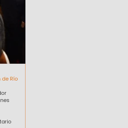
n de Río
dor
ones
tario