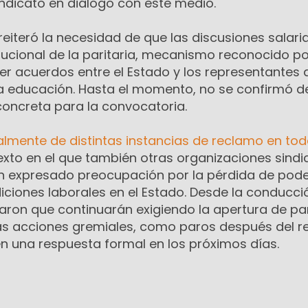
indicato en diálogo con este medio.
 reiteró la necesidad de que las discusiones salari
tucional de la paritaria, mecanismo reconocido po
r acuerdos entre el Estado y los representantes d
la educación. Hasta el momento, no se confirmó d
oncreta para la convocatoria.
almente de distintas instancias de reclamo en tod
exto en el que también otras organizaciones sindi
an expresado preocupación por la pérdida de pod
diciones laborales en el Estado. Desde la conducci
aron que continuarán exigiendo la apertura de par
as acciones gremiales, como paros después del r
nen una respuesta formal en los próximos días.