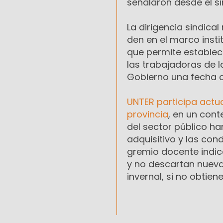
señalaron desde el s
La dirigencia sindical
den en el marco insti
que permite establece
las trabajadoras de 
Gobierno una fecha c
UNTER participa actu
provincia
, en un cont
del sector público h
adquisitivo y las con
gremio docente indic
y no descartan nuev
invernal, si no obtie