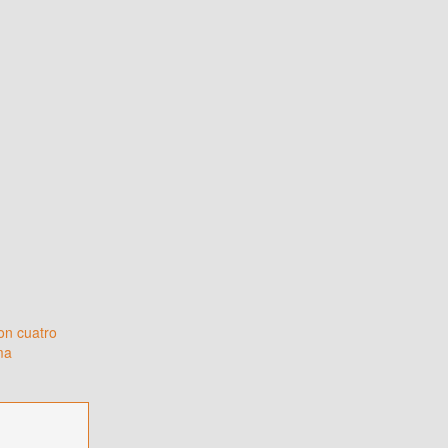
on cuatro
ma