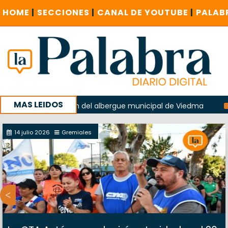
HOME
|
SECCIONES
|
CANAL DE YOUTUBE
|
PALAB
MAS LEIDOS
n la explosión del albergue municipal de Viedma
La Unesc
mpaña con un encuentro provincial en Roca
14 julio 2026
Gremiales