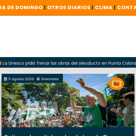
RA DE DOMINGO
|
OTROS DIARIOS
|
CLIMA
|
CONT
o pidió frenar las obras del oleoducto en Punta Colorada
5 agosto 2026
Gremiales