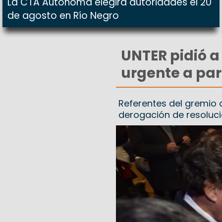
La CTA Autónoma elegirá autoridades el 20
de agosto en Río Negro
UNTER pidió a
urgente a par
Referentes del gremio d
derogación de resoluci