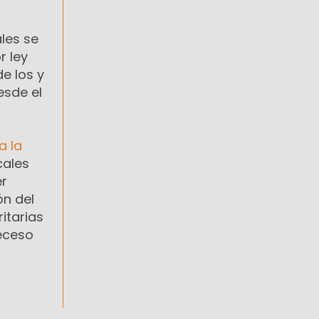
ales se
r ley
e los y
esde el
a la
cales
er
ón del
itarias
eceso