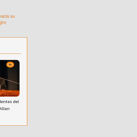
hacia su
gro
dentes del
 Allen