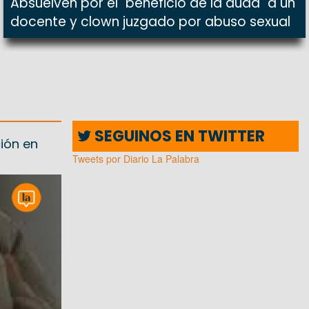
Absuelven por el "beneficio de la duda" a un
docente y clown juzgado por abuso sexual
SEGUINOS EN TWITTER
ión en
Tweets por Diario La Palabra