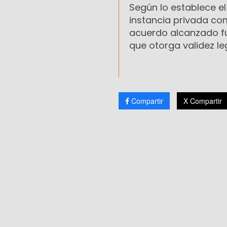
Según lo establece e
instancia privada com
acuerdo alcanzado f
que otorga validez l
Compartir
X Compartir