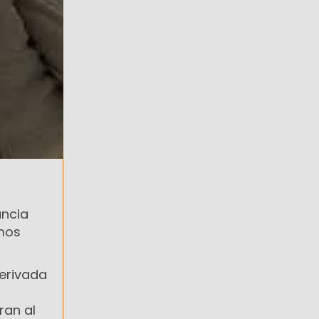
uncia
amos
derivada
ran al