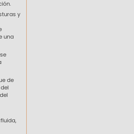
ión.
sturas y
e
de una
 se
a
que de
 del
del
luida,