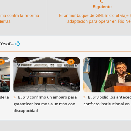
Siguiente
dma contra la reforma
El primer buque de GNL inició el viaje 
ierras
adaptación para operar en Río Ne
esar...
de la
El STJ confirmó un amparo para
El STJ pidió los antece
garantizar insumos a un niño con
conflicto institucional en
discapacidad