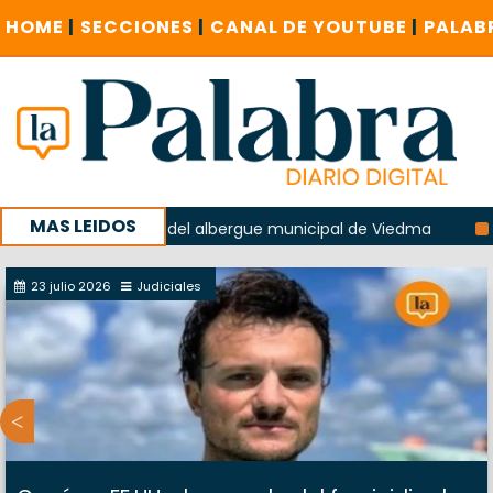
HOME
|
SECCIONES
|
CANAL DE YOUTUBE
|
PALAB
MAS LEIDOS
en la explosión del albergue municipal de Viedma
La Unes
mpaña con un encuentro provincial en Roca
23 julio 2026
Judiciales