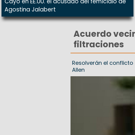
Cayó en EE.UU. el acusado del femicidio de
Agostina Jalabert
Acuerdo vecin
filtraciones
Resolverán el conflic
Allen