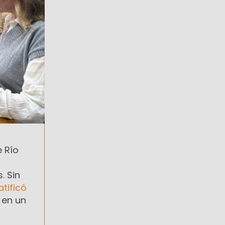
e Río
. Sin
atificó
 en un