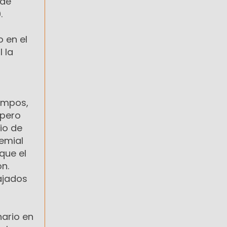
 de
.
 en el
l la
Campos,
 pero
io de
remial
que el
n.
ajados
nario en