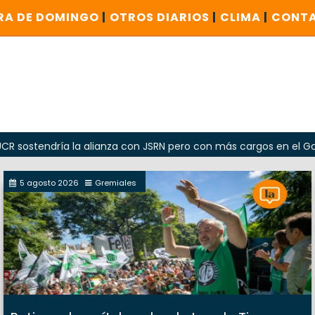
RA DE DOMINGO
|
OTROS DIARIOS
|
CLIMA
|
CONT
ría la alianza con JSRN pero con más cargos en el Gobierno
5 agosto 2026
Gremiales