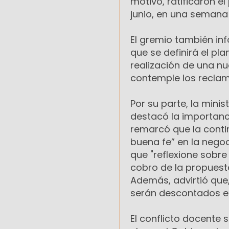
motivo, ratificaron e
junio, en una semana 
El gremio también in
que se definirá el pla
realización de una n
contemple los reclamo
Por su parte, la min
destacó la importanc
remarcó que la contin
buena fe” en la negoci
que "reflexione sobre
cobro de la propuest
Además, advirtió que,
serán descontados en
El conflicto docente 