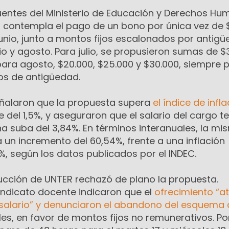
entes del Ministerio de Educación y Derechos Hu
al contempla el pago de un bono por única vez de 
junio, junto a montos fijos escalonados por antig
io y agosto. Para julio, se propusieron sumas de $
para agosto, $20.000, $25.000 y $30.000, siempre 
os de antigüedad.
ñalaron que la propuesta supera
el índice de infla
ue del 1,5%, y aseguraron que el salario del cargo t
na suba del 3,84%. En términos interanuales, la mi
un incremento del 60,54%, frente a una inflación
, según los datos publicados por el INDEC.
ucción de UNTER rechazó de plano la propuesta.
indicato docente indicaron que el
ofrecimiento “a
l salario” y denunciaron el abandono del esquema
s, en favor de montos fijos no remunerativos. Por