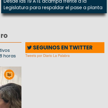
Desde las 19 ATE acampa frente a la
Legislatura para respaldar el pase a planta
aro
SEGUINOS EN TWITTER
tivos
48 horas
Tweets por Diario La Palabra