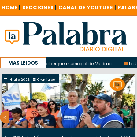
HOME
|
SECCIONES
|
CANAL DE YOUTUBE
|
PALAB
MAS LEIDOS
xplosión del albergue municipal de Viedma
La UCR sostend
a sucursal del Correo Argentino en Sierra Grande
14 julio 2026
Gremiales