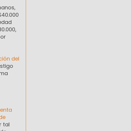
manos,
$40.000
üedad
30.000,
por
ción del
estigo
sma
tenta
 de
 tal