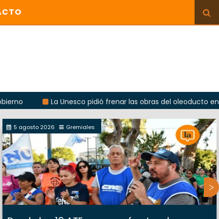
ACTO
La Unesco pidió frenar las obras del oleoducto en Punta Co
5 agosto 2026
Gremiales