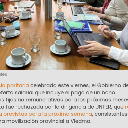
les
ia paritaria
celebrada este viernes, el Gobierno d
erta salarial que incluye el pago de un bono
as fijas no remunerativas para los próximos meses
a fue rechazada por la dirigencia de UNTER, que
r
a previstas para la próxima semana
, consistentes
a movilización provincial a Viedma.