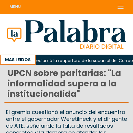
MENU
MAS LEIDOS
Odarda reclamó la reapertura de la sucursal del Correo Arg
UPCN sobre paritarias: "La
informalidad supera a la
institucionalida"
El gremio cuestionó el anuncio del encuentro
entre el gobernador Weretilneck y el dirigente
de ATE, señalando la falta de resultados
concretos y la demora en atender las