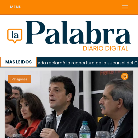
MENU
MAS LEIDOS
a
Odarda reclamó la reapertura de la sucursal del Correo
Patagones