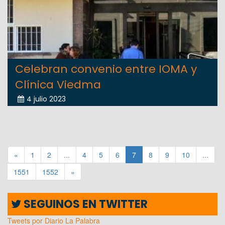
Celebran convenio entre IOMA y
Clínica Viedma
4 julio 2023
«
1
2
...
4
5
6
7
8
9
10
...
1551
1552
»
SEGUINOS EN TWITTER
Tweets por Diario La Palabra