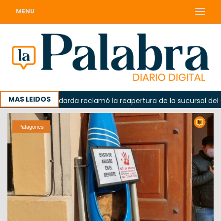
MENU
MAS LEIDOS
da
Odarda reclamó la reapertura de la sucursal del Corr
Patagones