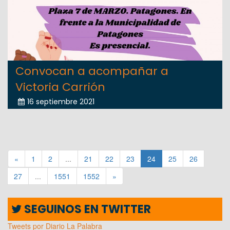
Convocan a acompañar a
Victoria Carrión
16 septiembre 2021
«
1
2
...
21
22
23
24
25
26
27
...
1551
1552
»
SEGUINOS EN TWITTER
Tweets por Diario La Palabra