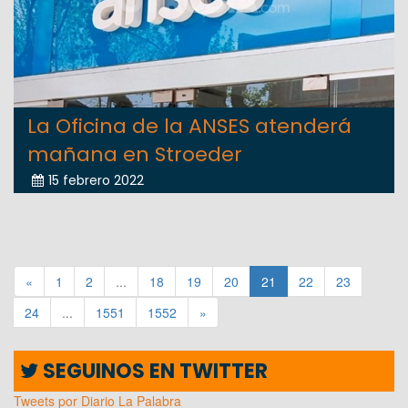
La Oficina de la ANSES atenderá
mañana en Stroeder
15 febrero 2022
«
1
2
...
18
19
20
21
22
23
24
...
1551
1552
»
SEGUINOS EN TWITTER
Tweets por Diario La Palabra