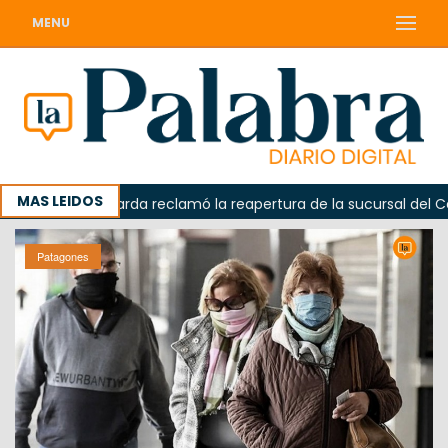
MENU
MAS LEIDOS
a
Odarda reclamó la reapertura de la sucursal del Correo
Patagones