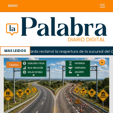
MENU
MAS LEIDOS
a
Odarda reclamó la reapertura de la sucursal del Corre
Opinion