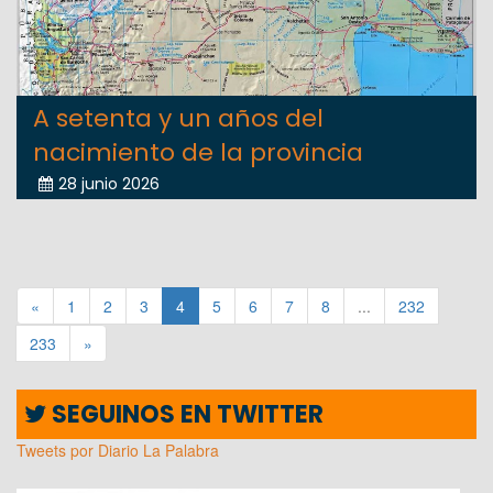
A setenta y un años del
nacimiento de la provincia
28 junio 2026
«
1
2
3
4
5
6
7
8
...
232
233
»
SEGUINOS EN TWITTER
Tweets por Diario La Palabra