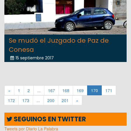
Se mudó el Juzgado de Paz de
Conesa
15 septiembre 2017
«
1
2
...
167
168
169
170
171
172
173
...
200
201
»
SEGUINOS EN TWITTER
Tweets por Diario La Palabra