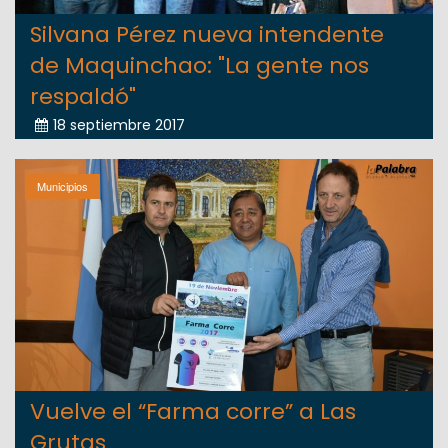
Silvana Pérez nueva intendente
de Maquinchao: "La gente nos
respaldó"
18 septiembre 2017
Municipios
Vuelve el “Farma corre” a Las
Grutas