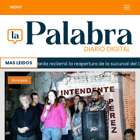
MENU
MAS LEIDOS
a
Odarda reclamó la reapertura de la sucursal del Corre
Municipios