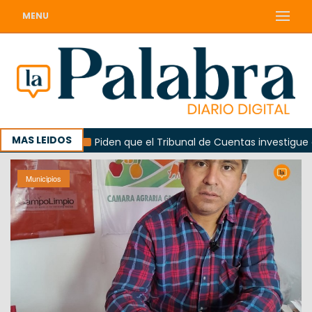
MENU
MAS LEIDOS
lorada
Piden que el Tribunal de Cuentas investigue contr
Municipios