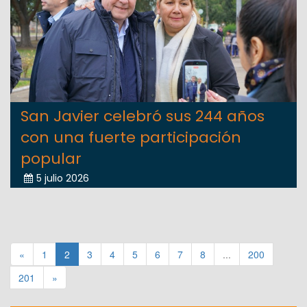
San Javier celebró sus 244 años
con una fuerte participación
popular
5 julio 2026
«
1
2
3
4
5
6
7
8
...
200
201
»