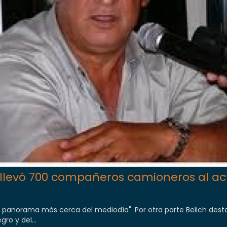
o llevó 700 compañeros camioneros al ac
panorama más cerca del mediodía". Por otra parte Belich dest
ro y del...