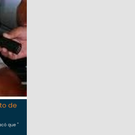
to de
acó que "