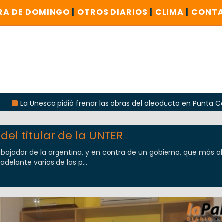
RA DE DOMINGO
|
OTROS DIARIOS
|
CLIMA
|
CONT
pidió frenar las obras del oleoducto en Punta Colorada
del titular de la UNTER
ajador de la argentina, y en contra de un gobierno, que más al
adelante varias de las p...