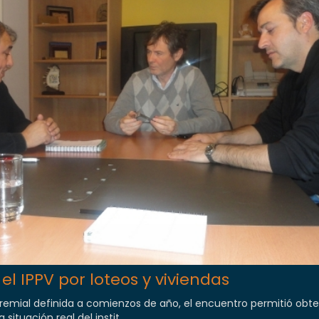
el IPPV por loteos y viviendas
emial definida a comienzos de año, el encuentro permitió obt
situación real del instit...