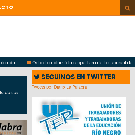
ACTO
Odarda reclamó la reapertura de la sucursal del Correo Argentin
SEGUINOS EN TWITTER
Tweets por Diario La Palabra
lá de sus