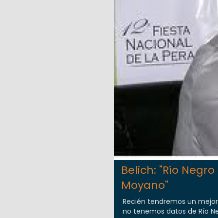
Belich: "Río Negr
Moyano"
Recién tendremos un mejor 
no tenemos datos de Río Neg