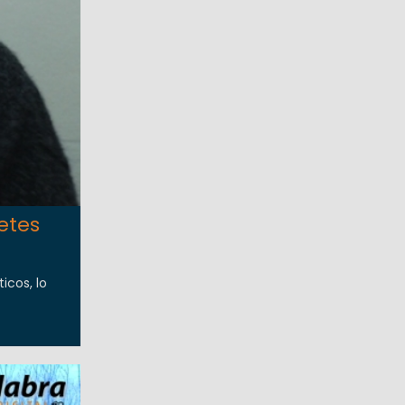
etes
icos, lo