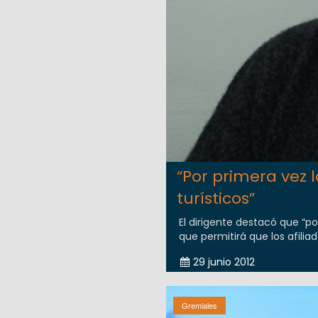
“Por primera vez
turísticos”
El dirigente destacó que “p
que permitirá que los afiliad
29 junio 2012
Gremiales