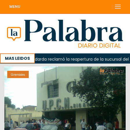
MENU
MAS LEIDOS
ada
Odarda reclamó la reapertura de la sucursal del Corr
Gremiales