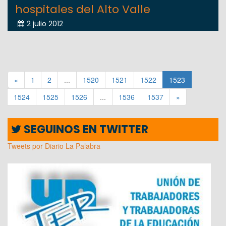
hospitales del Alto Valle
2 julio 2012
«
1
2
...
1520
1521
1522
1523
1524
1525
1526
...
1536
1537
»
SEGUINOS EN TWITTER
Tweets por Diario La Palabra