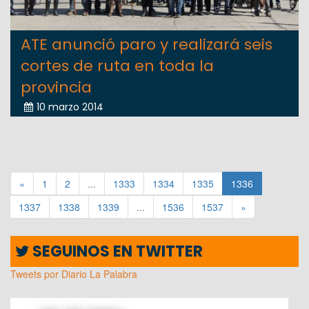
ATE anunció paro y realizará seis
cortes de ruta en toda la
provincia
10 marzo 2014
«
1
2
...
1333
1334
1335
1336
1337
1338
1339
...
1536
1537
»
SEGUINOS EN TWITTER
Tweets por Diario La Palabra