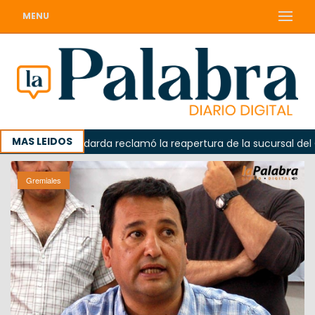
MENU
MAS LEIDOS
ada
Odarda reclamó la reapertura de la sucursal del Corr
Gremiales