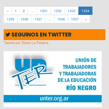
«
1
2
...
1331
1332
1333
1334
1335
1336
1337
...
1536
1537
»
SEGUINOS EN TWITTER
Tweets por Diario La Palabra