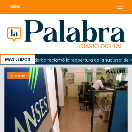
MENU
MAS LEIDOS
Odarda reclamó la reapertura de la sucursal del Correo
Gremiales