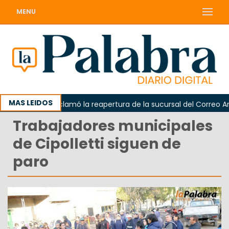
MENU
MAS LEIDOS
Odarda reclamó la reapertura de la sucursal del Correo Argen
Trabajadores municipales
de Cipolletti siguen de
paro