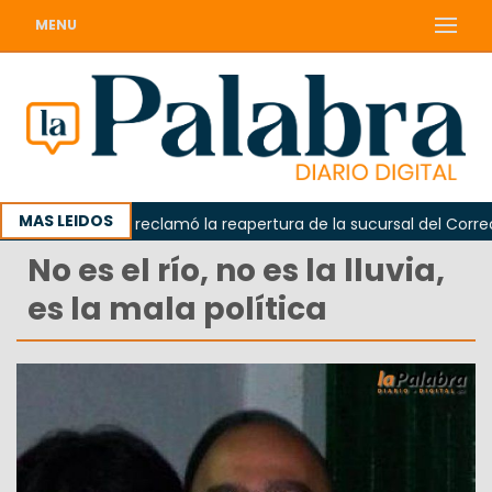
MENU
MAS LEIDOS
Odarda reclamó la reapertura de la sucursal del Correo Arg
No es el río, no es la lluvia,
es la mala política