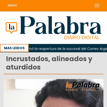
MENU
MAS LEIDOS
rda reclamó la reapertura de la sucursal del Correo Argentino 
Incrustados, alineados y
aturdidos