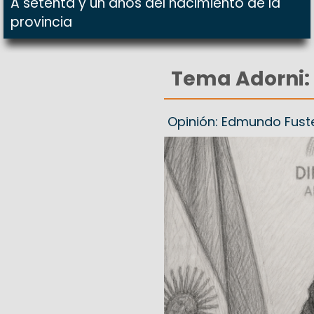
A setenta y un años del nacimiento de la
provincia
Tema Adorni: 
Opinión: Edmundo Fust