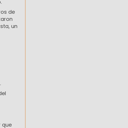
.
ros de
taron
sta, un
.
del
r que