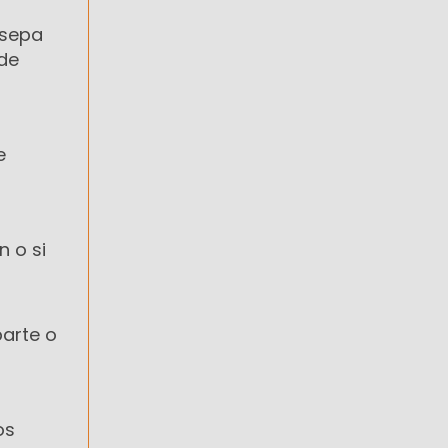
 sepa
 de
e
n o si
parte o
os