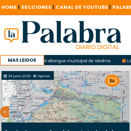
HOME
|
SECCIONES
|
CANAL DE YOUTUBE
|
PALAB
MAS LEIDOS
 explosión del albergue municipal de Viedma
La Unesco pi
a con un encuentro provincial en Roca
28 junio 2026
Opinion