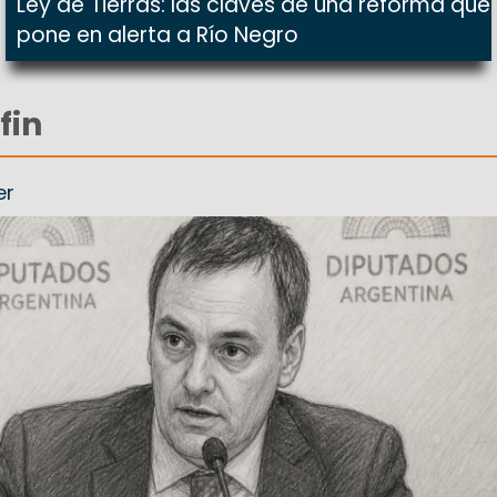
Ley de Tierras: las claves de una reforma que
pone en alerta a Río Negro
fin
er