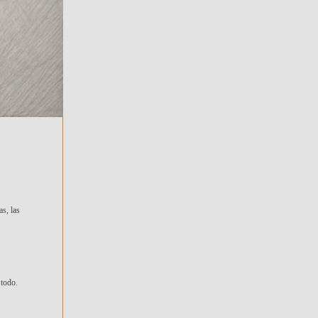
s, las
 todo.