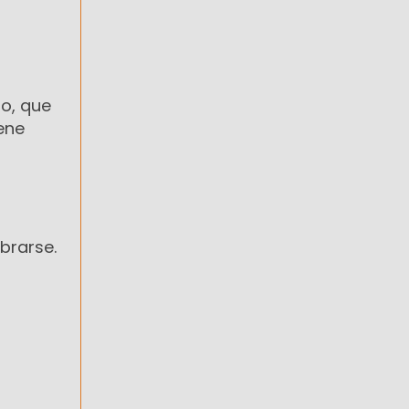
jo, que
iene
brarse.