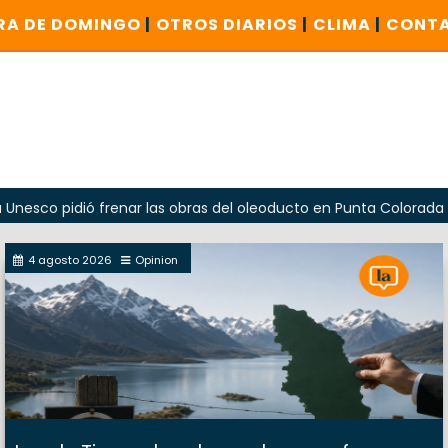
RA DE DOMINGO
|
OTROS DIARIOS
|
CLIMA
|
CONT
dió frenar las obras del oleoducto en Punta Colorada
Oda
4 agosto 2026
Opinion