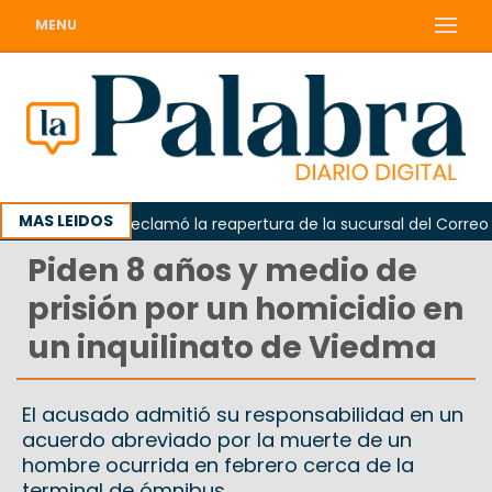
MENU
MAS LEIDOS
Odarda reclamó la reapertura de la sucursal del Correo Arge
Piden 8 años y medio de
prisión por un homicidio en
un inquilinato de Viedma
El acusado admitió su responsabilidad en un
acuerdo abreviado por la muerte de un
hombre ocurrida en febrero cerca de la
terminal de ómnibus