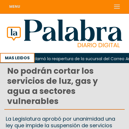
MENU
MAS LEIDOS
Odarda reclamó la reapertura de la sucursal del Correo Argent
No podrán cortar los
servicios de luz, gas y
agua a sectores
vulnerables
La Legislatura aprobó por unanimidad una
ley que impide la suspensión de servicios