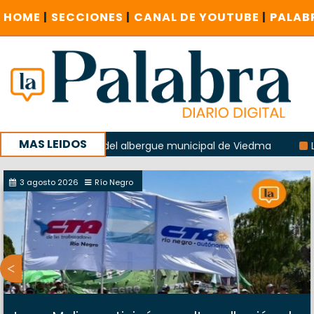
HOME
|
SECCIONES
|
CANAL DE YOUTUBE
|
PALAB
MAS LEIDOS
a explosión del albergue municipal de Viedma
La Unesco p
ña con un encuentro provincial en Roca
3 agosto 2026
Río Negro