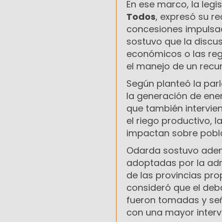
En ese marco, la legi
Todos
, expresó su r
concesiones impulsad
sostuvo que la discu
económicos o las rega
el manejo de un recu
Según planteó la par
la generación de ene
que también intervi
el riego productivo, 
impactan sobre pobl
Odarda sostuvo ademá
adoptadas por la adm
de las provincias prop
consideró que el deb
fueron tomadas y seña
con una mayor interv