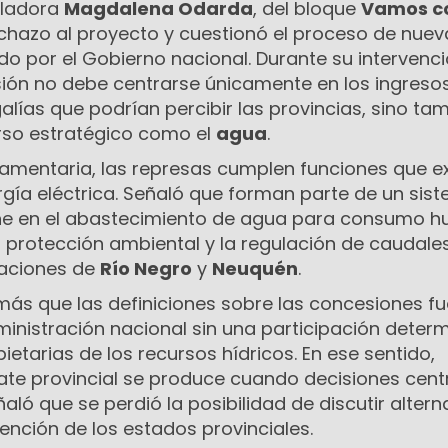
sladora
Magdalena Odarda
, del bloque
Vamos c
echazo al proyecto y cuestionó el proceso de nuev
o por el Gobierno nacional. Durante su intervenci
sión no debe centrarse únicamente en los ingreso
lías que podrían percibir las provincias, sino ta
rso estratégico como el
agua
.
lamentaria, las represas cumplen funciones que 
rgía eléctrica. Señaló que forman parte de un sis
ene en el abastecimiento de agua para consumo 
la protección ambiental y la regulación de caudale
aciones de
Río Negro
y
Neuquén
.
s que las definiciones sobre las concesiones f
inistración nacional sin una participación deter
ietarias de los recursos hídricos. En ese sentido,
ate provincial se produce cuando decisiones cent
ló que se perdió la posibilidad de discutir altern
ención de los estados provinciales.