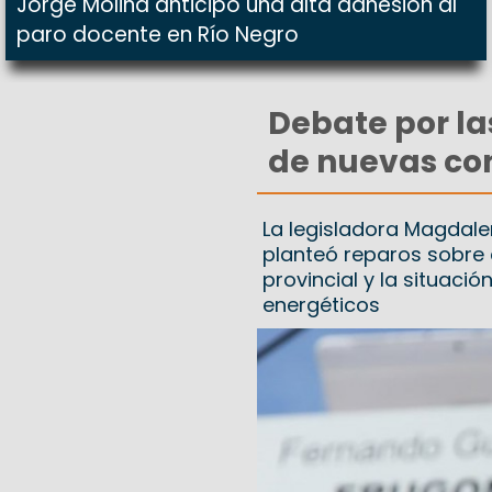
Jorge Molina anticipó una alta adhesión al
paro docente en Río Negro
Debate por la
de nuevas con
La legisladora Magdale
planteó reparos sobre e
provincial y la situac
energéticos