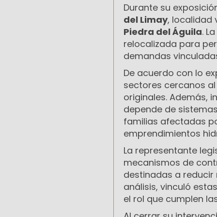
Durante su exposición
del Limay
, localidad
Piedra del Águila
. L
relocalizada para per
demandas vinculadas 
De acuerdo con lo e
sectores cercanos al 
originales. Además, i
depende de sistemas 
familias afectadas po
emprendimientos hidr
La representante legi
mecanismos de contr
destinadas a reducir 
análisis, vinculó est
el rol que cumplen la
Al cerrar su interven