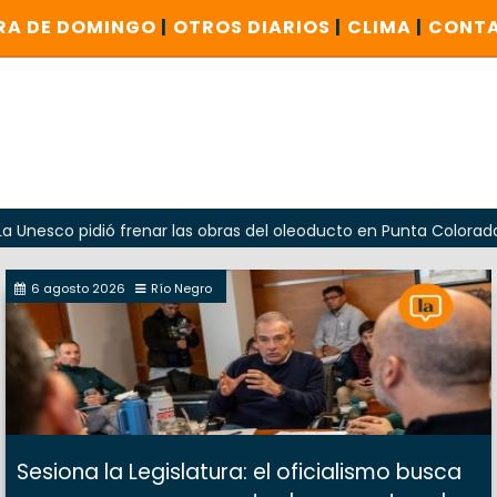
RA DE DOMINGO
|
OTROS DIARIOS
|
CLIMA
|
CONT
idió frenar las obras del oleoducto en Punta Colorada
Od
6 agosto 2026
Río Negro
Sesiona la Legislatura: el oficialismo busca