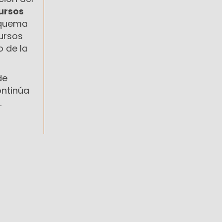
ursos
squema
ursos
o de la
de
ontinúa
.