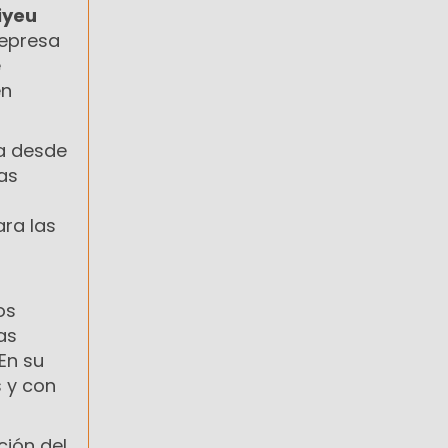
iyeu
represa
e
en
a desde
as
o
ra las
os
as
En su
s y con
ción del