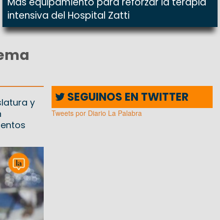
Más equipamiento para reforzar la terapia
intensiva del Hospital Zatti
uema
SEGUINOS EN TWITTER
latura y
n
Tweets por Diario La Palabra
ientos