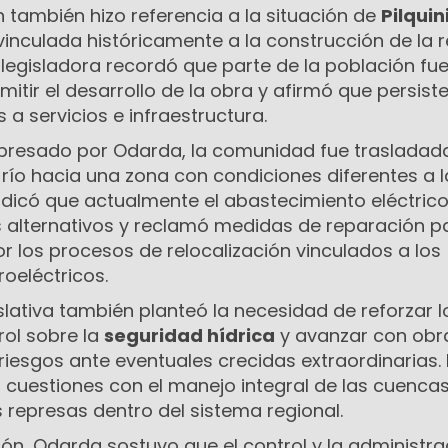
 también hizo referencia a la situación de
Pilquin
 vinculada históricamente a la construcción de la 
a legisladora recordó que parte de la población fu
mitir el desarrollo de la obra y afirmó que persist
a servicios e infraestructura.
xpresado por Odarda, la comunidad fue trasladad
río hacia una zona con condiciones diferentes a l
ndicó que actualmente el abastecimiento eléctric
alternativos y reclamó medidas de reparación pa
r los procesos de relocalización vinculados a los
oeléctricos.
slativa también planteó la necesidad de reforzar l
ol sobre la
seguridad hídrica
y avanzar con obr
riesgos ante eventuales crecidas extraordinarias. 
as cuestiones con el manejo integral de las cuenca
s represas dentro del sistema regional.
ción, Odarda sostuvo que el control y la administra