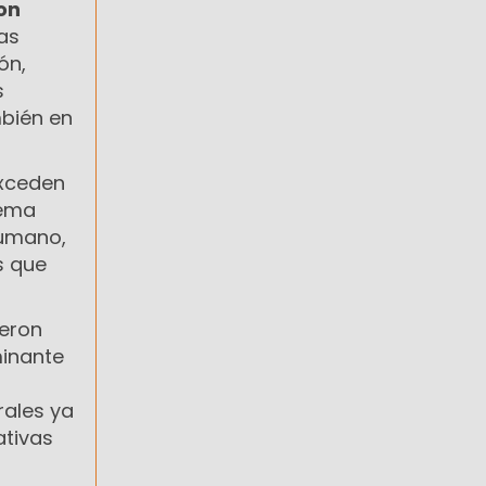
on
as
ón,
s
mbién en
exceden
tema
humano,
s que
ueron
minante
rales ya
ativas