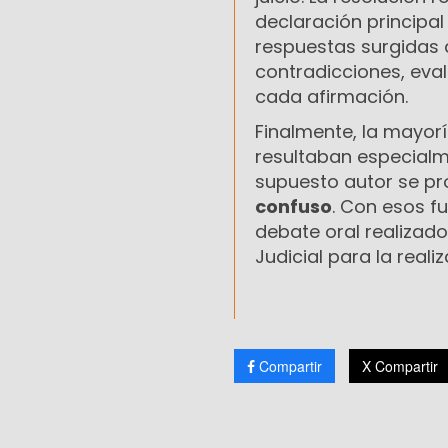
declaración principa
respuestas surgidas 
contradicciones, eval
cada afirmación.
Finalmente, la mayor
resultaban especialme
supuesto autor se pr
confuso
. Con esos f
debate oral realizado
Judicial para la real
Compartir
X Compartir