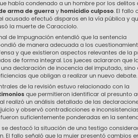
 que había condenado a un hombre por los delitos
 de arma de guerra
y
homicidio culposo
. El fallo 
el acusado efectuó disparos en la vía pública y q
usó la muerte de Caracciolo.
unal de Impugnación entendió que la sentencia
pondió de manera adecuada a los cuestionamien
fensa y que existieron aspectos relevantes de la 
dos de forma integral. Los jueces aclararon que l
 una declaración de inocencia del imputado, sino 
iciencias que obligan a realizar un nuevo debate.
trales de la revisión estuvo relacionado con la
timonios
que permitieron identificar al presunto a
nal realizó un análisis detallado de las declaracion
juicio y observó contradicciones e inconsistencia
 fueron suficientemente ponderadas en la sentenc
 se destacó la situación de una testigo consider
n. El fallo señaló que la mujer presentó cambios e