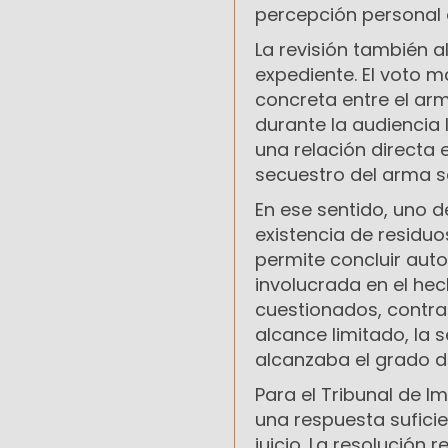
percepción personal d
La revisión también a
expediente. El voto m
concreta entre el ar
durante la audiencia 
una relación directa
secuestro del arma se
En ese sentido, uno d
existencia de residu
permite concluir aut
involucrada en el he
cuestionados, contra
alcance limitado, la 
alcanzaba el grado d
Para el Tribunal de I
una respuesta suficie
juicio. La resolución 