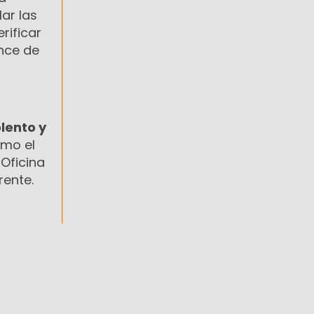
ar las
rificar
ance de
olento y
omo el
 Oficina
rente.