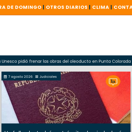
RA DE DOMINGO
|
OTROS DIARIOS
|
CLIMA
|
CONT
ió frenar las obras del oleoducto en Punta Colorada
Oda
7 agosto 2026
Judiciales