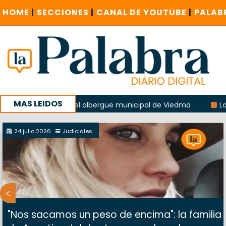
HOME
|
SECCIONES
|
CANAL DE YOUTUBE
|
PALAB
MAS LEIDOS
 explosión del albergue municipal de Viedma
La Unesco pid
 con un encuentro provincial en Roca
24 julio 2026
Judiciales
"Nos sacamos un peso de encima": la familia