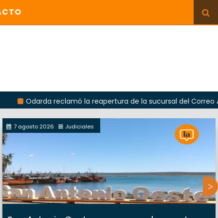
ACTO
rda reclamó la reapertura de la sucursal del Correo Argentino e
7 agosto 2026
Judiciales