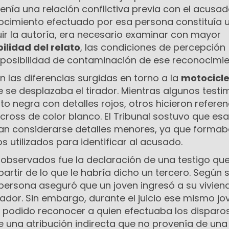
nía una relación conflictiva previa con el acusad
onocimiento efectuado por esa persona constituía 
buir la autoría, era necesario examinar con mayor
bilidad del relato
, las condiciones de percepción
a posibilidad de contaminación de ese reconocimie
 las diferencias surgidas en torno a la
motocicl
 se desplazaba el tirador. Mientras algunos testi
 negra con detalles rojos, otros hicieron referen
cross de color blanco. El Tribunal sostuvo que es
an considerarse detalles menores, ya que forma
s utilizados para identificar al acusado.
 observados fue la declaración de una testigo qu
partir de lo que le habría dicho un tercero. Según 
 persona aseguró que un joven ingresó a su viviend
irador. Sin embargo, durante el juicio ese mismo jo
 podido reconocer a quien efectuaba los disparos
 de una atribución indirecta que no provenía de una