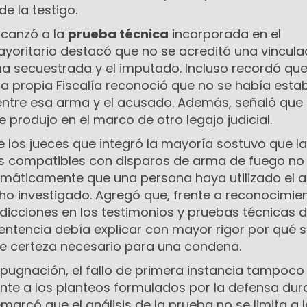
e la testigo.
lcanzó a la
prueba técnica
incorporada en el
ayoritario destacó que no se acreditó una vincula
ma secuestrada y el imputado. Incluso recordó qu
la propia Fiscalía reconoció que no se había esta
 entre esa arma y el acusado. Además, señaló que 
 produjo en el marco de otro legajo judicial.
e los jueces que integró la mayoría sostuvo que la
os compatibles con disparos de arma de fuego no
omáticamente que una persona haya utilizado el 
cho investigado. Agregó que, frente a reconocimie
dicciones en los testimonios y pruebas técnicas 
sentencia debía explicar con mayor rigor por qué 
e certeza necesario para una condena.
mpugnación, el fallo de primera instancia tampoco
nte a los planteos formulados por la defensa dur
remarcó que el análisis de la prueba no se limita a 