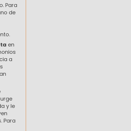
o. Para
uno de
nto.
eta
en
monios
cia a
as
ban
e
surge
a y le
ven
. Para