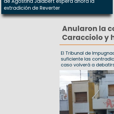
de Agostina Jalabert espera ahora la
extradición de Reverter
Anularon la 
Caracciolo y 
El Tribunal de Impugna
suficiente las contradic
caso volverá a debatirs