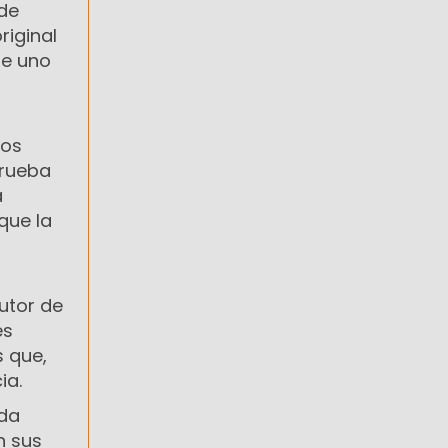
 de
original
ue uno
tos
prueba
a
que la
utor de
es
s que,
ia.
ada
n sus