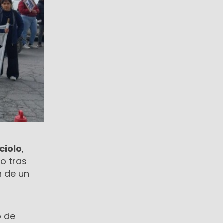
ciolo
,
to tras
n de un
o
o de