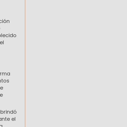
ción
e
blecido
el
arma
ntos
de
se
 brindó
ante el
la