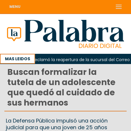
MENU
MAS LEIDOS
Odarda reclamó la reapertura de la sucursal del Correo Arge
Buscan formalizar la
tutela de un adolescente
que quedó al cuidado de
sus hermanos
La Defensa Pública impulsó una acción
judicial para que una joven de 25 años