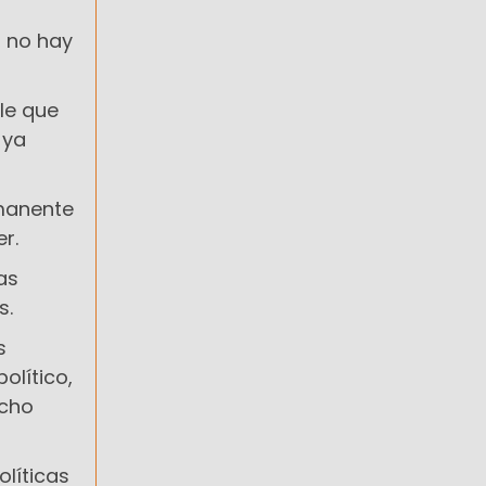
, no hay
ole que
 ya
manente
r.
as
s.
s
olítico,
ucho
olíticas