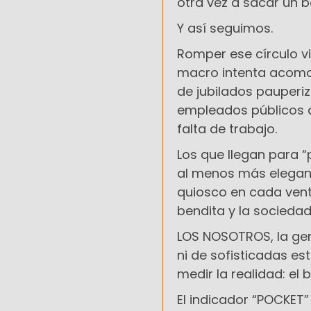
otra vez a sacar un b
Y así seguimos.
Romper ese círculo vi
macro intenta acomo
de jubilados pauperi
empleados públicos q
falta de trabajo.
Los que llegan para 
al menos más elegant
quiosco en cada vent
bendita y la socieda
LOS NOSOTROS
, la g
ni de sofisticadas e
medir la realidad: el bo
El indicador “POCKET”