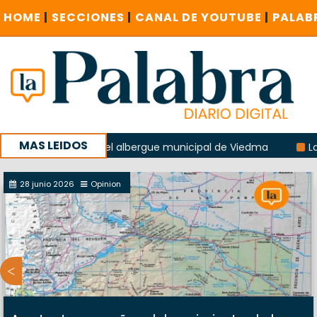
HOME
|
SECCIONES
|
CANAL DE YOUTUBE
|
PALAB
MAS LEIDOS
 explosión del albergue municipal de Viedma
La Unesco pi
a con un encuentro provincial en Roca
28 junio 2026
Opinion