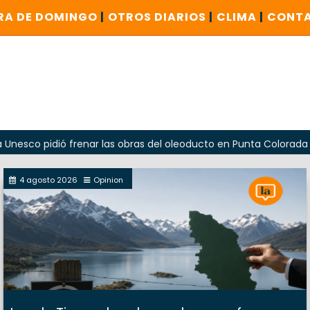
RA DE DOMINGO
|
OTROS DIARIOS
|
CLIMA
|
CONT
dió frenar las obras del oleoducto en Punta Colorada
Oda
4 agosto 2026
Opinion