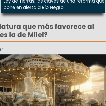
Ley de Tierras: las claves de una reforma que
pone en alerta a Río Negro
idatura que más favorece al
s la de Milei?
er