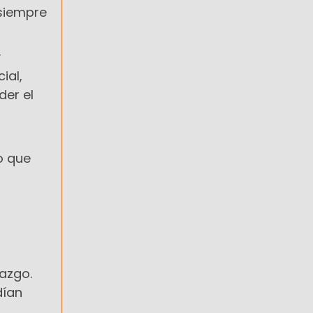
 siempre
y
ial,
er el
o que
tazgo.
dían