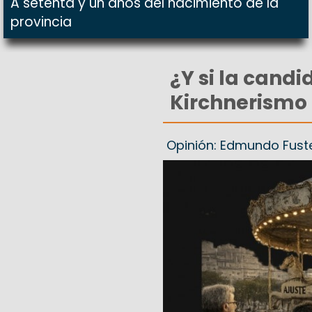
A setenta y un años del nacimiento de la
provincia
¿Y si la cand
Kirchnerismo e
Opinión: Edmundo Fust