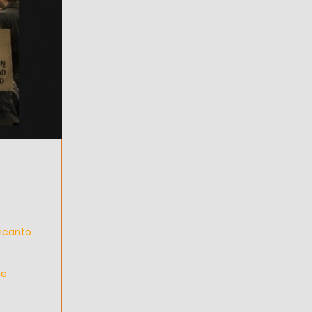
encanto
de