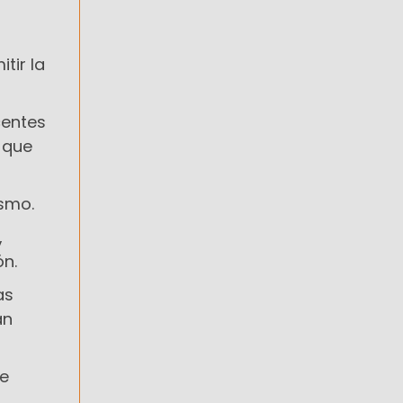
tir la
centes
 que
ismo.
,
ón.
as
an
me