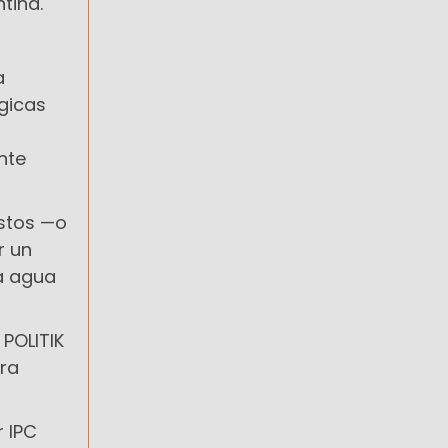
tina.
a
gicas
nte
estos —o
r un
a agua
POLITIK
ara
r IPC