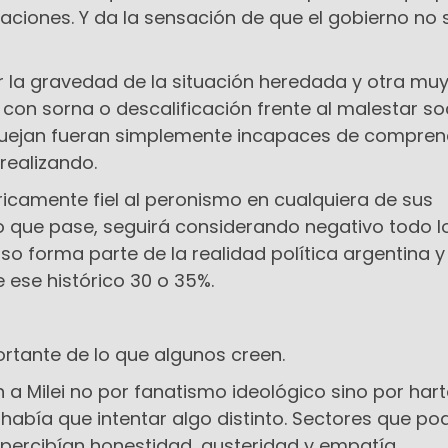
paciones. Y da la sensación de que el gobierno no
 la gravedad de la situación heredada y otra mu
 con sorna o descalificación frente al malestar soc
quejan fueran simplemente incapaces de comprend
realizando.
óricamente fiel al peronismo en cualquiera de sus
lo que pase, seguirá considerando negativo todo l
so forma parte de la realidad política argentina y
ese histórico 30 o 35%.
tante de lo que algunos creen.
a Milei no por fanatismo ideológico sino por har
había que intentar algo distinto. Sectores que po
i percibían honestidad, austeridad y empatía.