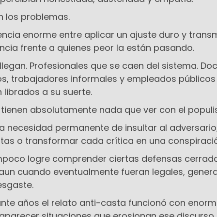
n los problemas.
ncia enorme entre aplicar un ajuste duro y transmi
ncia frente a quienes peor la están pasando.
llegan. Profesionales que se caen del sistema. Do
cos, trabajadores informales y empleados públicos
librados a su suerte.
 tienen absolutamente nada que ver con el popul
 necesidad permanente de insultar al adversario
tas o transformar cada crítica en una conspiraci
mpoco logre comprender ciertas defensas cerrad
 aun cuando eventualmente fueran legales, gener
esgaste.
nte años el relato anti-casta funcionó con enor
 aparecer situaciones que erosionan ese discurso.