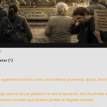
n
ter (*)
a argentina funcionó como una calesita: promesas, ajuste, des
sgo para el actual gobierno no sea la oposición, sino la pérdida 
ctores sociales que hicieron posible su llegada al poder.