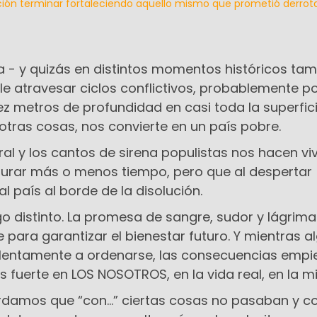
ión terminar fortaleciendo aquello mismo que prometió derrot
a - y quizás en distintos momentos históricos tam
le atravesar ciclos conflictivos, probablemente p
ez metros de profundidad en casi toda la superfic
 otras cosas, nos convierte en un país pobre.
al y los cantos de sirena populistas nos hacen viv
urar más o menos tiempo, pero que al despertar
 país al borde de la disolución.
 distinto. La promesa de sangre, sudor y lágrimas
te para garantizar el bienestar futuro. Y mientras 
 lentamente a ordenarse, las consecuencias empi
 fuerte en LOS NOSOTROS, en la vida real, en la mi
damos que “con…” ciertas cosas no pasaban y c