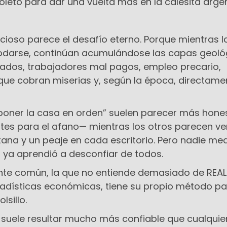
oleto para dar una vuelta más en la calesita argen
cioso parece el desafío eterno. Porque mientras l
darse, continúan acumulándose las capas geoló
zados, trabajadores mal pagos, empleo precario,
ue cobran miserias y, según la época, directame
“poner la casa en orden” suelen parecer más hon
es para el afano— mientras los otros parecen ve
ana y un peaje en cada escritorio. Pero nadie me
d ya aprendió a desconfiar de todos.
ente común, la que no entiende demasiado de REAL 
stadísticas económicas, tiene su propio método p
lsillo.
 suele resultar mucho más confiable que cualquie