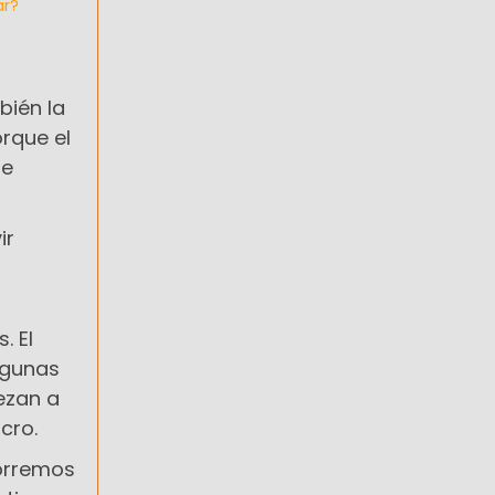
ar?
bién la
orque el
ie
ir
. El
algunas
ezan a
cro.
orremos