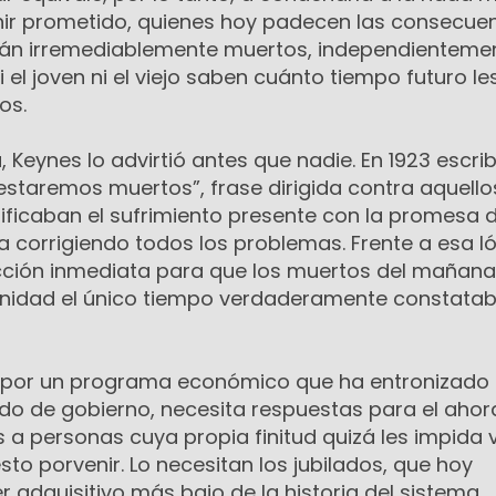
nir prometido, quienes hoy padecen las consecue
rán irremediablemente muertos, independientemen
i el joven ni el viejo saben cuánto tiempo futuro le
os.
Keynes lo advirtió antes que nadie. En 1923 escri
estaremos muertos”, frase dirigida contra aquello
ificaban el sufrimiento presente con la promesa 
 corrigiendo todos los problemas. Frente a esa ló
ción inmediata para que los muertos del mañana
ignidad el único tiempo verdaderamente constatabl
 por un programa económico que ha entronizado 
 de gobierno, necesita respuestas para el ahor
 personas cuya propia finitud quizá les impida v
to porvenir. Lo necesitan los jubilados, que hoy
 adquisitivo más bajo de la historia del sistema