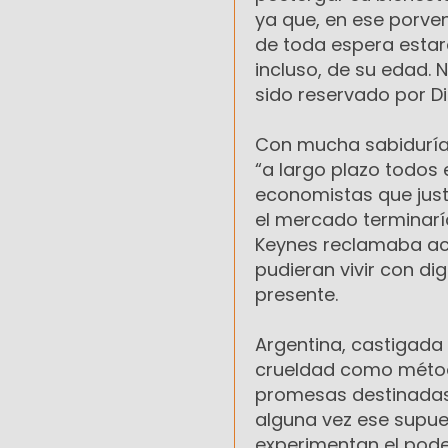
ya que, en ese porve
de toda espera esta
incluso, de su edad. N
sido reservado por Di
Con mucha sabiduría, 
“a largo plazo todos 
economistas que just
el mercado terminaría
Keynes reclamaba ac
pudieran vivir con d
presente.
Argentina, castigada
crueldad como método
promesas destinadas a
alguna vez ese supues
experimentan el poder