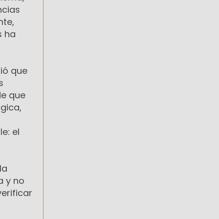
ncias
te,
s ha
bió que
s
de que
gica,
e: el
la
a y no
erificar