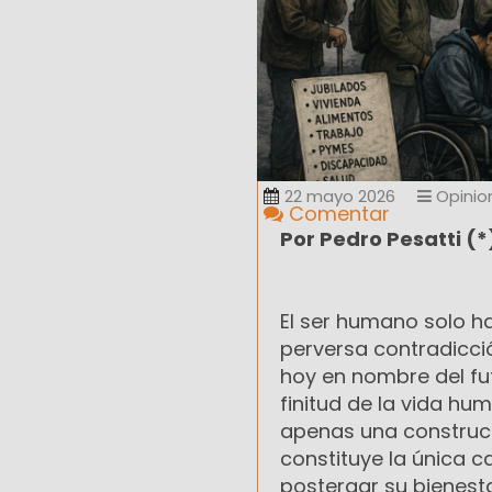
22 mayo 2026
Opinio
Comentar
Por Pedro Pesatti (
El ser humano solo h
perversa contradicció
hoy en nombre del fut
finitud de la vida hu
apenas una construcci
constituye la única c
postergar su bienesta