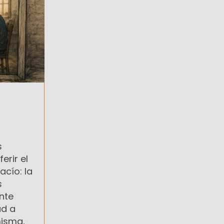
s
erir el
acío: la
s
nte
ad a
misma,