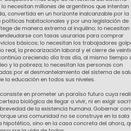
; lo necesitan millones de argentinos que intentan
a, convertida en un horizonte inalcanzable por la
políticas habitacionales y por una legislación de
tege de manera extrema al inquilino; lo necesitan 
 endeudarse con tasas usurarias para comprar
rvicios básicos; lo necesitan los trabajadores gol
o real, la precarización laboral y el cierre de veint
continúa creciendo día tras día, al mismo tiempo
o y la pobreza; lo necesitan las personas con
adas por el desmantelamiento del sistema de sal
de la educación en todos sus niveles.
 consiste en prometer un paraíso futuro cuya real
rteza biológica de llegar a vivir, ni en exigir sacri
 brevedad de la existencia humana. Gobernar con
. Porque una comunidad no se construye en la sala
ipotético, sino en la casa concreta del ahora, q
nscurre la vida de todos.