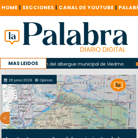
HOME
|
SECCIONES
|
CANAL DE YOUTUBE
|
PALAB
MAS LEIDOS
n la explosión del albergue municipal de Viedma
La Unesc
paña con un encuentro provincial en Roca
28 junio 2026
Opinion