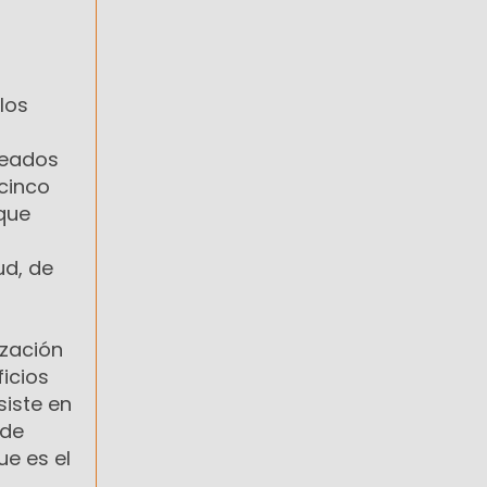
los
peados
icinco
 que
ud, de
ización
ficios
siste en
 de
ue es el