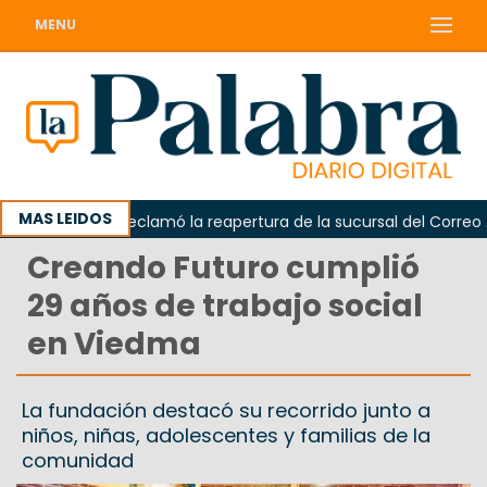
MENU
MAS LEIDOS
Odarda reclamó la reapertura de la sucursal del Correo Arge
Creando Futuro cumplió
29 años de trabajo social
en Viedma
La fundación destacó su recorrido junto a
niños, niñas, adolescentes y familias de la
comunidad