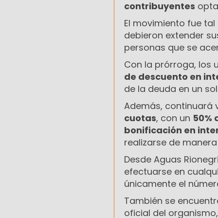
contribuyentes
opta
El movimiento fue tal
debieron extender sus
personas que se acerc
Con la prórroga, los 
de descuento en int
de la deuda en un so
Además, continuará v
cuotas
, con un
50% d
bonificación en inte
realizarse de manera 
Desde Aguas Rionegr
efectuarse en cualqu
únicamente el número
También se encuentra
oficial del organismo