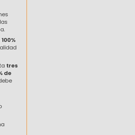
nes
las
a.
l
100%
alidad
sta
tres
% de
 debe
o
na