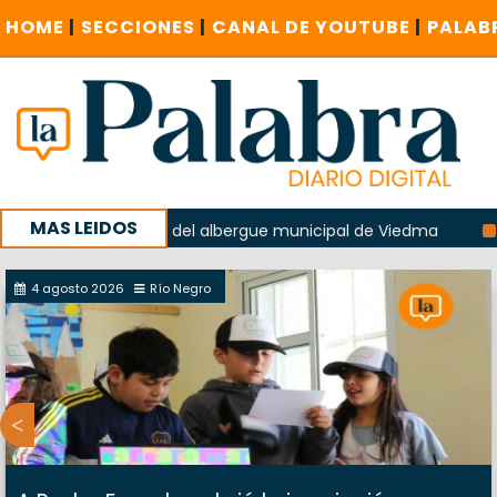
HOME
|
SECCIONES
|
CANAL DE YOUTUBE
|
PALAB
MAS LEIDOS
n la explosión del albergue municipal de Viedma
La Unesc
paña con un encuentro provincial en Roca
4 agosto 2026
Río Negro