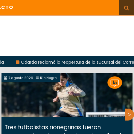
ACTO
Odarda reclamó la reapertura de la sucursal del Correo Argenti
7 agosto 2026
Río Negro
Tres futbolistas rionegrinas fueron