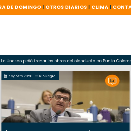
RA DE DOMINGO
|
OTROS DIARIOS
|
CLIMA
|
CONT
o pidió frenar las obras del oleoducto en Punta Colorada
7 agosto 2026
Río Negro