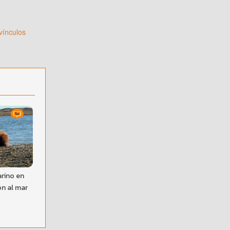
vínculos
rino en
on al mar