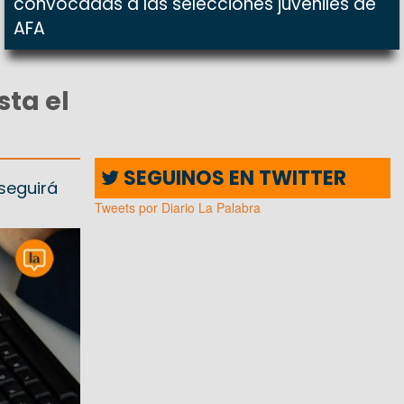
convocadas a las selecciones juveniles de
AFA
sta el
SEGUINOS EN TWITTER
 seguirá
Tweets por Diario La Palabra