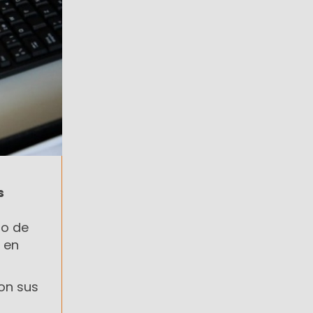
s
go de
 en
on sus