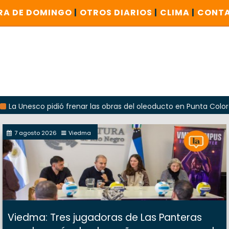
RA DE DOMINGO
|
OTROS DIARIOS
|
CLIMA
|
CONT
co pidió frenar las obras del oleoducto en Punta Colorada
7 agosto 2026
Viedma
Viedma: Tres jugadoras de Las Panteras