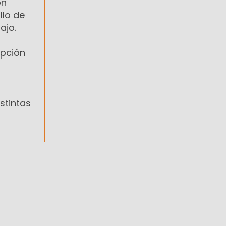
on
llo de
ajo.
ipción
stintas