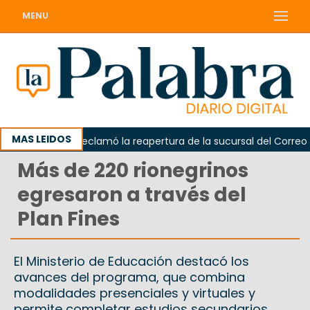
MENU
MAS LEIDOS
Odarda reclamó la reapertura de la sucursal del Correo Arge
Más de 220 rionegrinos
egresaron a través del
Plan Fines
El Ministerio de Educación destacó los
avances del programa, que combina
modalidades presenciales y virtuales y
permite completar estudios secundarios