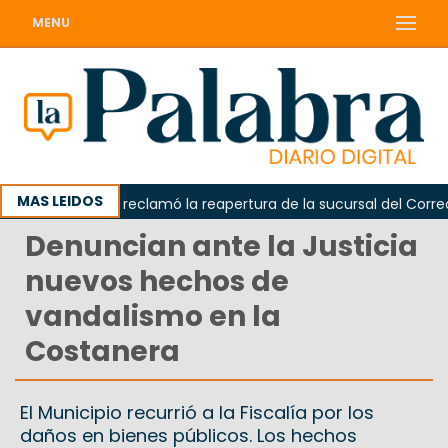
MENU
MAS LEIDOS
Odarda reclamó la reapertura de la sucursal del Correo Arg
Denuncian ante la Justicia
nuevos hechos de
vandalismo en la
Costanera
El Municipio recurrió a la Fiscalía por los
daños en bienes públicos. Los hechos