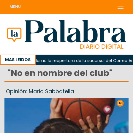
MENU
MAS LEIDOS
Odarda reclamó la reapertura de la sucursal del Correo Argent
"No en nombre del club"
Opinión: Mario Sabbatella