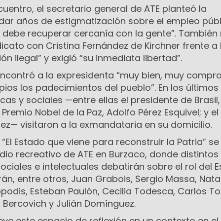
cuentro, el secretario general de ATE planteó la
ar años de estigmatización sobre el empleo públ
 debe recuperar cercanía con la gente”. También 
ndicato con Cristina Fernández de Kirchner frente a
n ilegal” y exigió “su inmediata libertad”.
encontró a la expresidenta “muy bien, muy compr
ios los padecimientos del pueblo”. En los últimos
icas y sociales —entre ellas el presidente de Brasil,
el Premio Nobel de la Paz, Adolfo Pérez Esquivel; y e
ez— visitaron a la exmandataria en su domicilio.
“El Estado que viene para reconstruir la Patria” se
edio recreativo de ATE en Burzaco, donde distintos
sociales e intelectuales debatirán sobre el rol del 
arán, entre otros, Juan Grabois, Sergio Massa, Nata
opodis, Esteban Paulón, Cecilia Todesca, Carlos 
o Bercovich y Julián Domínguez.
e este espacio de reflexión en un contexto en el