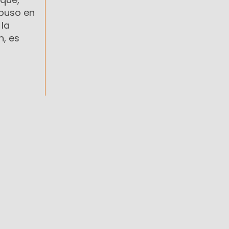
 puso en
 la
n, es