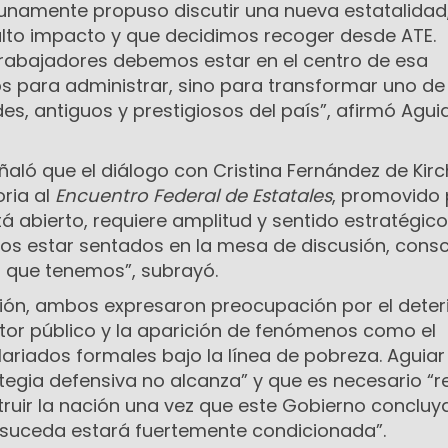
rtunamente propuso discutir una nueva estatalidad
lto impacto y que decidimos recoger desde ATE.
trabajadores debemos estar en el centro de esa
s para administrar, sino para transformar uno de
s, antiguos y prestigiosos del país”, afirmó Aguia
señaló que el diálogo con Cristina Fernández de Kir
ria al
Encuentro Federal de Estatales
, promovido 
tá abierto, requiere amplitud y sentido estratégico
s estar sentados en la mesa de discusión, consc
d que tenemos”, subrayó.
ión, ambos expresaron preocupación por el deter
ctor público y la aparición de fenómenos como el
lariados formales bajo la línea de pobreza. Aguiar
ategia defensiva no alcanza” y que es necesario “
ruir la nación una vez que este Gobierno concluya
o suceda estará fuertemente condicionada”.