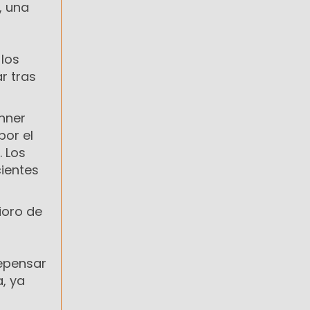
, una
 los
r tras
chner
por el
. Los
ientes
ioro de
repensar
, ya