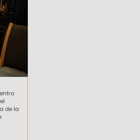
uentro
el
a de la
e