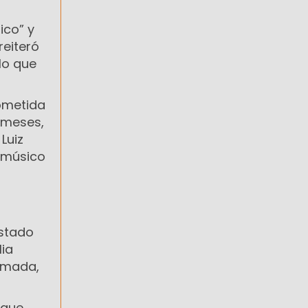
ico” y
reiteró
 lo que
ometida
 meses,
 Luiz
l músico
Estado
lia
Tomada,
 que,