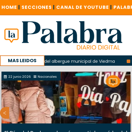
HOME
|
SECCIONES
|
CANAL DE YOUTUBE
|
PALAB
MAS LEIDOS
a explosión del albergue municipal de Viedma
La Unesco p
ña con un encuentro provincial en Roca
22 junio 2026
Nacionales