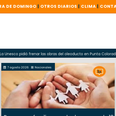
RA DE DOMINGO
|
OTROS DIARIOS
|
CLIMA
|
CONT
idió frenar las obras del oleoducto en Punta Colorada
Od
7 agosto 2026
Nacionales