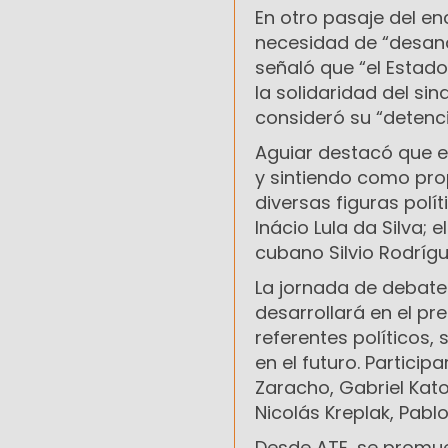
En otro pasaje del en
necesidad de “desand
señaló que “el Estado
la solidaridad del si
consideró su “detenció
Aguiar destacó que 
y sintiendo como prop
diversas figuras polít
Inácio Lula da Silva; 
cubano Silvio Rodrígu
La jornada de debate 
desarrollará en el pr
referentes políticos, 
en el futuro. Particip
Zaracho, Gabriel Kat
Nicolás Kreplak, Pabl
Desde ATE, se promuev