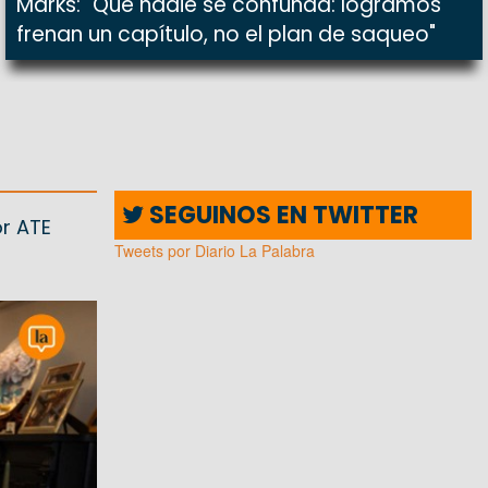
Marks: "Que nadie se confunda: logramos
frenan un capítulo, no el plan de saqueo"
SEGUINOS EN TWITTER
or ATE
Tweets por Diario La Palabra