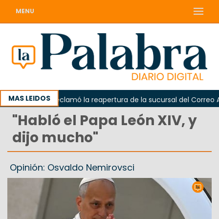
MENU
MAS LEIDOS
Odarda reclamó la reapertura de la sucursal del Correo Argen
"Habló el Papa León XIV, y
dijo mucho"
Opinión: Osvaldo Nemirovsci