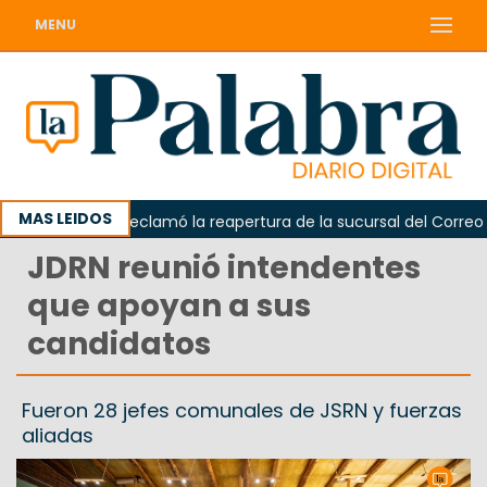
MENU
MAS LEIDOS
Odarda reclamó la reapertura de la sucursal del Correo Arge
JDRN reunió intendentes
que apoyan a sus
candidatos
Fueron 28 jefes comunales de JSRN y fuerzas
aliadas