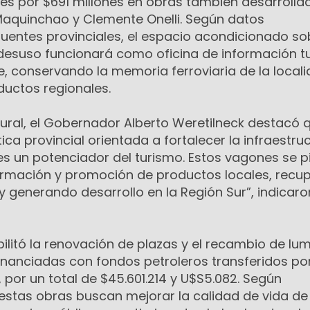
les por $691 millones en obras también desarrolla
 Maquinchao y Clemente Onelli. Según datos
uentes provinciales, el espacio acondicionado so
desuso funcionará como oficina de información tur
ce, conservando la memoria ferroviaria de la local
uctos regionales.
ural, el Gobernador Alberto Weretilneck destacó q
ica provincial orientada a fortalecer la infraestru
3 es un potenciador del turismo. Estos vagones se 
ormación y promoción de productos locales, recu
a y generando desarrollo en la Región Sur”, indicaro
ilitó la renovación de plazas y el recambio de lum
 financiadas con fondos petroleros transferidos por
, por un total de $45.601.214 y U$S5.082. Según
 estas obras buscan mejorar la calidad de vida de