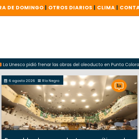
RA DE DOMINGO
|
OTROS DIARIOS
|
CLIMA
|
CONT
o pidió frenar las obras del oleoducto en Punta Colorada
6 agosto 2026
Río Negro