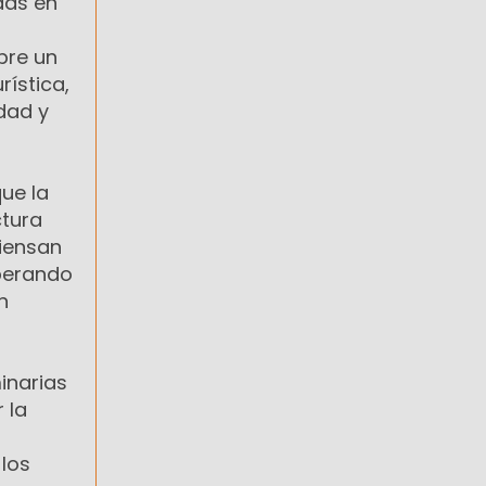
das en
bre un
ística,
idad y
ue la
ctura
piensan
perando
n
inarias
 la
 los