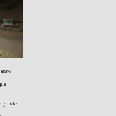
lebró
que
 segunda