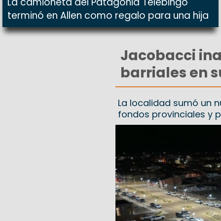
La camioneta del Patagonia Telebingo
terminó en Allen como regalo para una hija
Jacobacci ina
barriales en s
La localidad sumó un n
fondos provinciales y p