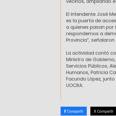
vecinos, ampliando e
El intendente José Me
es la puerta de acce
a quienes pasan por l
respondemos a deman
Provincia”, señalaro
La actividad contó co
Ministro de Gobierno,
Servicios Públicos, A
Humanos, Patricia Cam
Facundo López, junto 
UOCRA.
Compartir
X Compartir