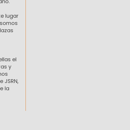
ano.
te lugar
s somos
plazas
llas el
ras y
chos
e JSRN,
e la