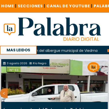
HOME
|
SECCIONES
|
CANAL DE YOUTUBE
|
PALAB
MAS LEIDOS
n la explosión del albergue municipal de Viedma
La Unesc
mpaña con un encuentro provincial en Roca
3 agosto 2026
Río Negro