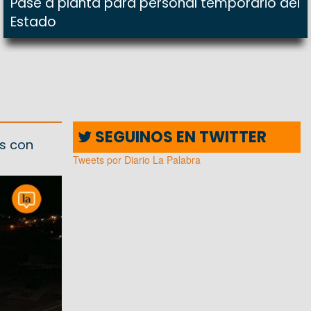
Pase a planta para personal temporario del
Estado
SEGUINOS EN TWITTER
as con
Tweets por Diario La Palabra