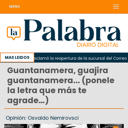
MENU
MAS LEIDOS
Odarda reclamó la reapertura de la sucursal del Correo Arge
Guantanamera, guajira
guantanamera... (ponele
la letra que más te
agrade…)
Opinión: Osvaldo Nemirovsci