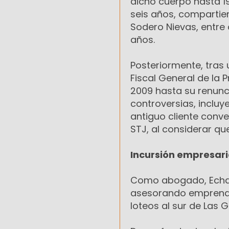
dicho cuerpo hasta 19
seis años, compartiend
Sodero Nievas, entre 
años.
Posteriormente, tras 
Fiscal General de la 
2009 hasta su renuncia
controversias, inclu
antiguo cliente conve
STJ, al considerar q
Incursión empresari
Como abogado, Echar
asesorando emprendim
loteos al sur de Las G