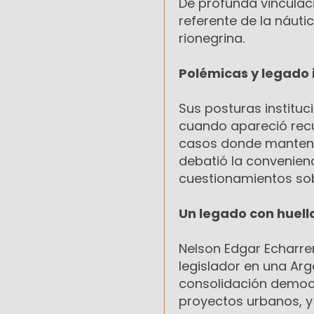
De profunda vinculac
referente de la náuti
rionegrina.
Polémicas y legado i
Sus posturas institu
cuando apareció recu
casos donde mantenía
debatió la convenien
cuestionamientos so
Un legado con huella
Nelson Edgar Echarren
legislador en una Arg
consolidación democrá
proyectos urbanos, 