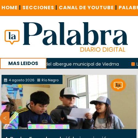
HOME
|
SECCIONES
|
CANAL DE YOUTUBE
|
PALAB
MAS LEIDOS
la explosión del albergue municipal de Viedma
La Unesco 
aña con un encuentro provincial en Roca
4 agosto 2026
Río Negro