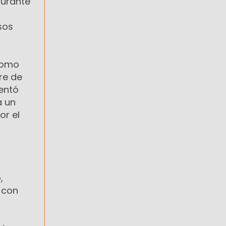
durante
sos
 como
re de
rentó
a un
or el
,
 con