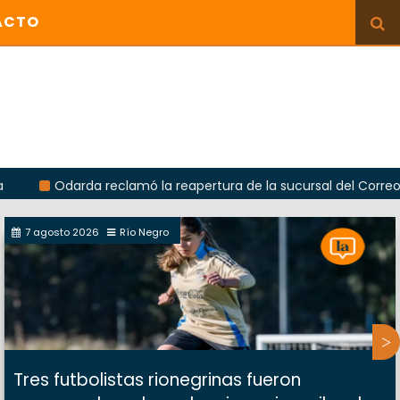
ACTO
darda reclamó la reapertura de la sucursal del Correo Argentin
7 agosto 2026
Río Negro
Tres futbolistas rionegrinas fueron