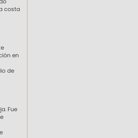
ido
la costa
te
ción en
io de
ja. Fue
de
e