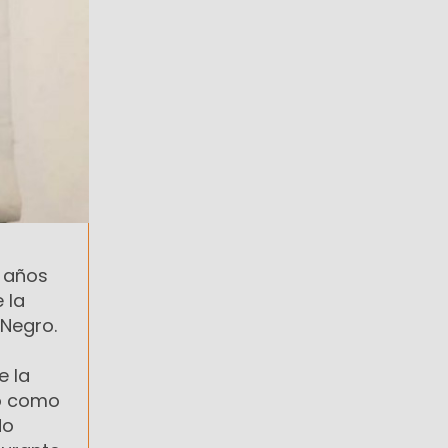
7 años
 la
 Negro.
e la
do como
do