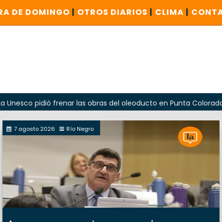
RA DE DOMINGO
|
OTROS DIARIOS
|
CLIMA
|
CONT
pidió frenar las obras del oleoducto en Punta Colorada
O
7 agosto 2026
Río Negro