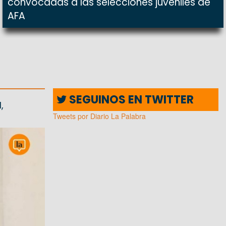
convocadas a las selecciones juveniles de
AFA
SEGUINOS EN TWITTER
,
Tweets por Diario La Palabra