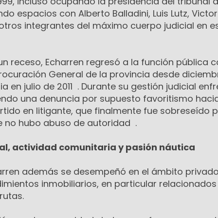
99, incluso ocupando la presidencia del tribunal 
o espacios con Alberto Balladini, Luis Lutz, Victor
otros integrantes del máximo cuerpo judicial en e
un receso, Echarren regresó a la función pública
Procuración General de la provincia desde diciemb
 en julio de 2011 . Durante su gestión judicial enf
yendo una denuncia por supuesto favoritismo haci
rtido en litigante, que finalmente fue sobreseído p
ue no hubo abuso de autoridad .
al, actividad comunitaria y pasión náutica
ren además se desempeñó en el ámbito privado
ientos inmobiliarios, en particular relacionados
rutas.