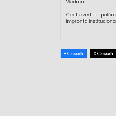
Viedma.
Controvertido, polémi
impronta institucional 
Compartir
X Compartir