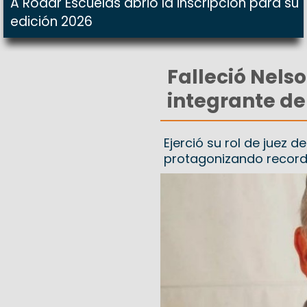
A Rodar Escuelas abrió la inscripción para su
edición 2026
Falleció Nelso
integrante de
Ejerció su rol de juez d
protagonizando record