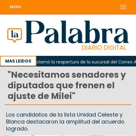
MENU
MAS LEIDOS
Odarda reclamó la reapertura de la sucursal del Correo Argen
"Necesitamos senadores y
diputados que frenen el
ajuste de Milei"
Los candidatos de la lista Unidad Celeste y
Blanca destacaron la amplitud del acuerdo
logrado.