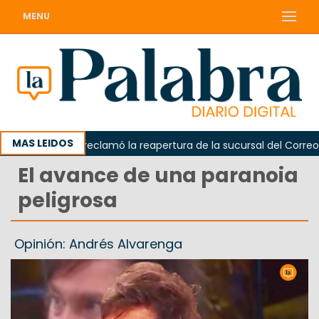
MENU
MAS LEIDOS
Odarda reclamó la reapertura de la sucursal del Correo Arge
El avance de una paranoia
peligrosa
Opinión: Andrés Alvarenga