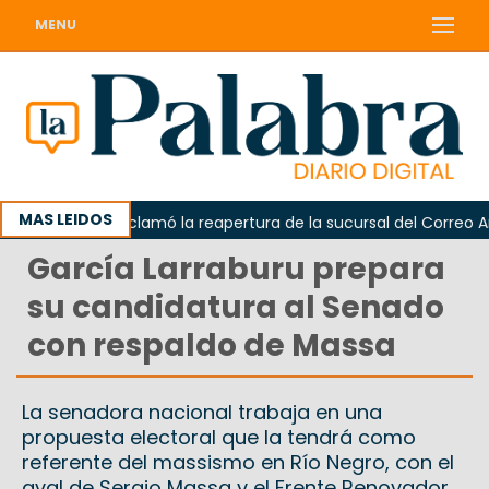
MENU
MAS LEIDOS
Odarda reclamó la reapertura de la sucursal del Correo Argen
García Larraburu prepara
su candidatura al Senado
con respaldo de Massa
La senadora nacional trabaja en una
propuesta electoral que la tendrá como
referente del massismo en Río Negro, con el
aval de Sergio Massa y el Frente Renovador