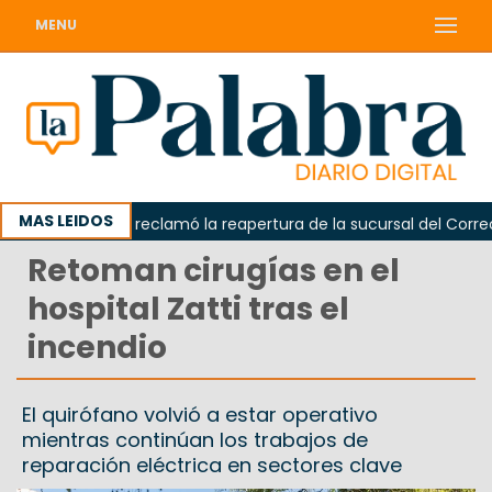
MENU
MAS LEIDOS
Odarda reclamó la reapertura de la sucursal del Correo Ar
Retoman cirugías en el
hospital Zatti tras el
incendio
El quirófano volvió a estar operativo
mientras continúan los trabajos de
reparación eléctrica en sectores clave