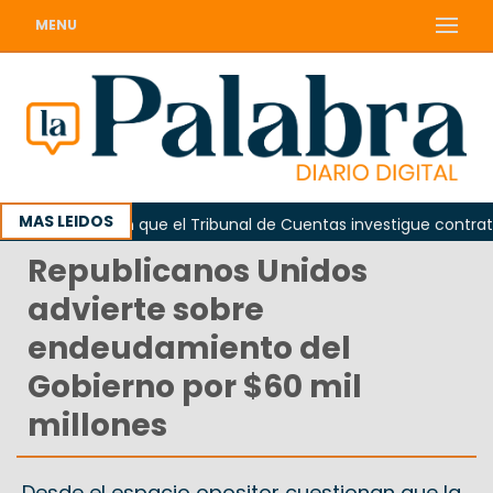
MENU
MAS LEIDOS
Piden que el Tribunal de Cuentas investigue contratació
Republicanos Unidos
advierte sobre
endeudamiento del
Gobierno por $60 mil
millones
Desde el espacio opositor cuestionan que la